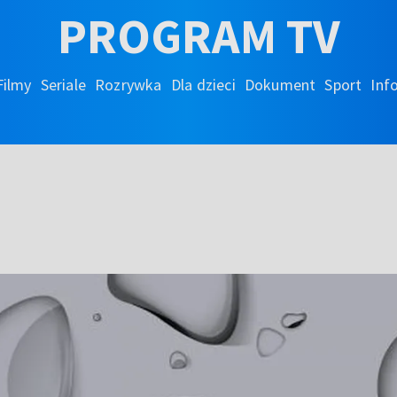
PROGRAM TV
Filmy
Seriale
Rozrywka
Dla dzieci
Dokument
Sport
Inf