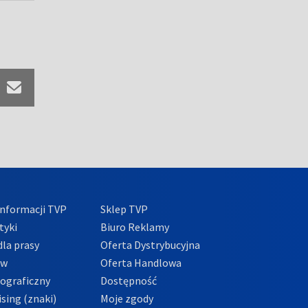
nformacji TVP
Sklep TVP
tyki
Biuro Reklamy
la prasy
Oferta Dystrybucyjna
ów
Oferta Handlowa
tograficzny
Dostępność
sing (znaki)
Moje zgody