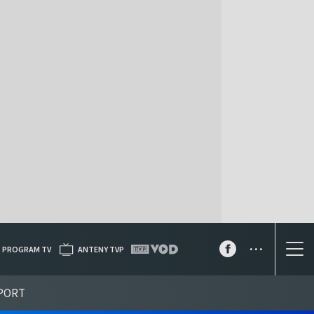
...
PROGRAM TV
ANTENY TVP
PORT