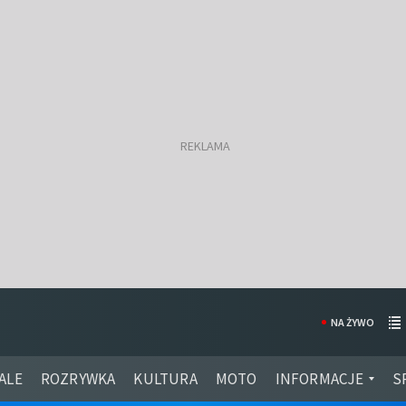
NA ŻYWO
ALE
ROZRYWKA
KULTURA
MOTO
INFORMACJE
S