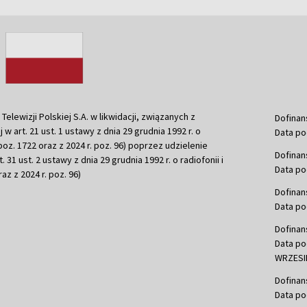
ewizji Polskiej S.A. w likwidacji, związanych z
Dofinan
j w art. 21 ust. 1 ustawy z dnia 29 grudnia 1992 r. o
Data po
r. poz. 1722 oraz z 2024 r. poz. 96) poprzez udzielenie
Dofinan
 31 ust. 2 ustawy z dnia 29 grudnia 1992 r. o radiofonii i
Data po
raz z 2024 r. poz. 96)
Dofinan
Data po
Dofinan
Data po
WRZESIE
Dofinan
Data po