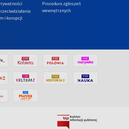
Prywatności
Procedura zgłoszeń
wewnętrznych
przeciwdziałania
m i korupcji