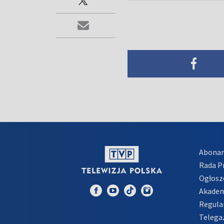
Abona
Rada 
Ogłosz
Akadem
Regula
Telega