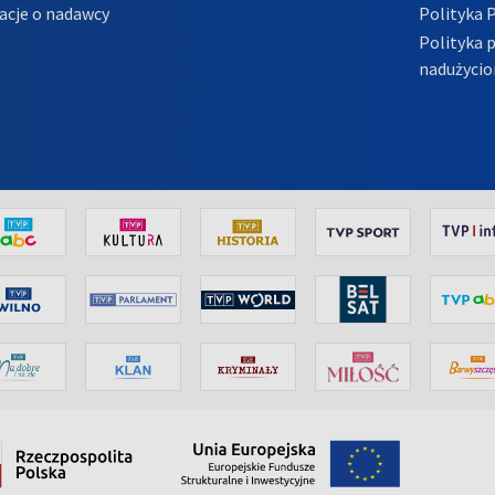
acje o nadawcy
Polityka 
Polityka 
nadużycio