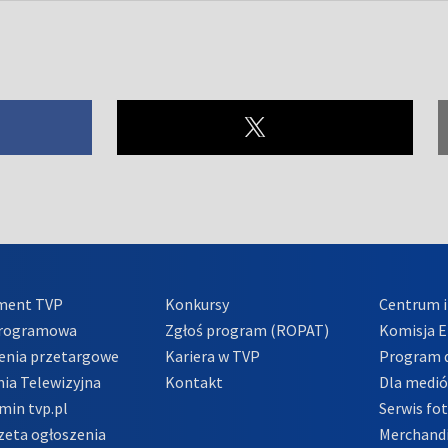
ment TVP
Konkursy
Centrum i
Programowa
Zgłoś program (ROPAT)
Komisja E
enia przetargowe
Kariera w TVP
Program d
ia Telewizyjna
Kontakt
Dla medi
min tvp.pl
Serwis fo
zeta ogłoszenia
Merchandi