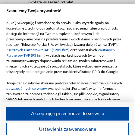
(wpłata wrzesień 60 mln)
Szanujemy Twoją prywatność
Dofinansowanie 635 783 051,21 PLN
Data podpisania umowy: WRZESIEŃ 2025
Kliknij "Akceptuję i przechodzę do serwisu", aby wyrazić zgody na
(wpłata wrzesień 100 mln, październik 350
korzystanie z technologii automatycznego śledzenia i zbierania danych,
mln, listopad 265 mln)
dostęp do informacji na Twoim urządzeniu końcowym i ich
przechowywanie oraz na przetwarzanie Twoich danych osobowych przez
Dofinansowanie 48 862 000,00 PLN
nas, czyli Telewizję Polską S.A. w likwidacji (zwaną dalej również „TVP”),
Data podpisania umowy: GRUDZIEŃ 2025
Zaufanych Partnerów z IAB* (1201 firm)
oraz pozostałych
Zaufanych
(wpłata grudzień 60,548 mln)
Partnerów TVP (93 firm)
, w celach marketingowych (w tym do
zautomatyzowanego dopasowania reklam do Twoich zainteresowań i
Dofinansowanie 900 000 000,00 PLN
mierzenia ich skuteczności) i pozostałych, które wskazujemy poniżej, a
Data podpisania umowy: LUTY 2026 (wpłata
także zgody na udostępnianie przez nas identyfikatora PPID do Google.
26 lutego 80 mln, 4 marca 370 mln,
8
kwiecień 180 mln, 7 maja 180 mln, 8
Twoje dane osobowe zbierane podczas odwiedzania przez Ciebie naszych
czerwca 90 mln)
poszczególnych serwisów
zwanych dalej „Portalem”, w tym informacje
zapisywane za pomocą technologii takich jak: pliki cookie, sygnalizatory
Dofinansowanie 250 000 000,00 PLN
WWW lub innych podobnych technologii umożliwiających świadczenie
Data podpisania umowy LIPIEC 2026 (wpłata
dopasowanych i bezpiecznych usług, personalizację treści oraz reklam,
udostępnianie funkcji mediów społecznościowych oraz analizowanie ruchu
4 sierpnia 250 mln
Akceptuję i przechodzę do serwisu
w Internecie.
Twoje dane osobowe zbierane podczas odwiedzania przez Ciebie
Ustawienia zaawansowane
poszczególnych serwisów
na Portalu, takie jak adresy IP, identyfikatory