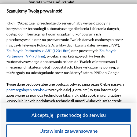
(wpłata wrzesień 60 mln)
Szanujemy Twoją prywatność
Dofinansowanie 635 783 051,21 PLN
Data podpisania umowy: WRZESIEŃ 2025
Kliknij "Akceptuję i przechodzę do serwisu", aby wyrazić zgody na
(wpłata wrzesień 100 mln, październik 350
korzystanie z technologii automatycznego śledzenia i zbierania danych,
mln, listopad 265 mln)
dostęp do informacji na Twoim urządzeniu końcowym i ich
przechowywanie oraz na przetwarzanie Twoich danych osobowych przez
Dofinansowanie 48 862 000,00 PLN
nas, czyli Telewizję Polską S.A. w likwidacji (zwaną dalej również „TVP”),
Data podpisania umowy: GRUDZIEŃ 2025
Zaufanych Partnerów z IAB* (1201 firm)
oraz pozostałych
Zaufanych
(wpłata grudzień 60,548 mln)
Partnerów TVP (93 firm)
, w celach marketingowych (w tym do
zautomatyzowanego dopasowania reklam do Twoich zainteresowań i
Dofinansowanie 900 000 000,00 PLN
mierzenia ich skuteczności) i pozostałych, które wskazujemy poniżej, a
Data podpisania umowy: LUTY 2026 (wpłata
także zgody na udostępnianie przez nas identyfikatora PPID do Google.
26 lutego 80 mln, 4 marca 370 mln,
8
kwiecień 180 mln, 7 maja 180 mln, 8
Twoje dane osobowe zbierane podczas odwiedzania przez Ciebie naszych
czerwca 90 mln)
poszczególnych serwisów
zwanych dalej „Portalem”, w tym informacje
zapisywane za pomocą technologii takich jak: pliki cookie, sygnalizatory
Dofinansowanie 250 000 000,00 PLN
WWW lub innych podobnych technologii umożliwiających świadczenie
Data podpisania umowy LIPIEC 2026 (wpłata
dopasowanych i bezpiecznych usług, personalizację treści oraz reklam,
udostępnianie funkcji mediów społecznościowych oraz analizowanie ruchu
4 sierpnia 250 mln
Akceptuję i przechodzę do serwisu
w Internecie.
Twoje dane osobowe zbierane podczas odwiedzania przez Ciebie
Ustawienia zaawansowane
poszczególnych serwisów
na Portalu, takie jak adresy IP, identyfikatory