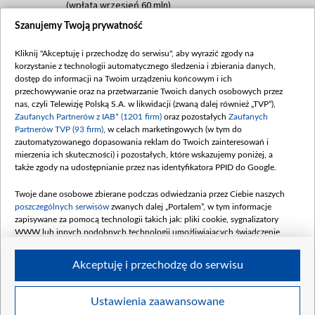
(wpłata wrzesień 60 mln)
Szanujemy Twoją prywatność
Dofinansowanie 635 783 051,21 PLN
Data podpisania umowy: WRZESIEŃ 2025
Kliknij "Akceptuję i przechodzę do serwisu", aby wyrazić zgody na
(wpłata wrzesień 100 mln, październik 350
korzystanie z technologii automatycznego śledzenia i zbierania danych,
mln, listopad 265 mln)
dostęp do informacji na Twoim urządzeniu końcowym i ich
przechowywanie oraz na przetwarzanie Twoich danych osobowych przez
Dofinansowanie 48 862 000,00 PLN
nas, czyli Telewizję Polską S.A. w likwidacji (zwaną dalej również „TVP”),
Data podpisania umowy: GRUDZIEŃ 2025
Zaufanych Partnerów z IAB* (1201 firm)
oraz pozostałych
Zaufanych
(wpłata grudzień 60,548 mln)
Partnerów TVP (93 firm)
, w celach marketingowych (w tym do
zautomatyzowanego dopasowania reklam do Twoich zainteresowań i
Dofinansowanie 900 000 000,00 PLN
mierzenia ich skuteczności) i pozostałych, które wskazujemy poniżej, a
Data podpisania umowy: LUTY 2026 (wpłata
także zgody na udostępnianie przez nas identyfikatora PPID do Google.
26 lutego 80 mln, 4 marca 370 mln,
8
kwiecień 180 mln, 7 maja 180 mln, 8
Twoje dane osobowe zbierane podczas odwiedzania przez Ciebie naszych
czerwca 90 mln)
poszczególnych serwisów
zwanych dalej „Portalem”, w tym informacje
zapisywane za pomocą technologii takich jak: pliki cookie, sygnalizatory
Dofinansowanie 250 000 000,00 PLN
WWW lub innych podobnych technologii umożliwiających świadczenie
Data podpisania umowy LIPIEC 2026 (wpłata
dopasowanych i bezpiecznych usług, personalizację treści oraz reklam,
udostępnianie funkcji mediów społecznościowych oraz analizowanie ruchu
4 sierpnia 250 mln
Akceptuję i przechodzę do serwisu
w Internecie.
Twoje dane osobowe zbierane podczas odwiedzania przez Ciebie
Ustawienia zaawansowane
poszczególnych serwisów
na Portalu, takie jak adresy IP, identyfikatory