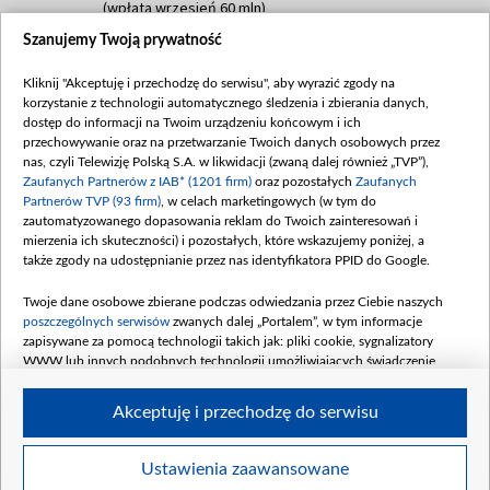
(wpłata wrzesień 60 mln)
Szanujemy Twoją prywatność
Dofinansowanie 635 783 051,21 PLN
Data podpisania umowy: WRZESIEŃ 2025
Kliknij "Akceptuję i przechodzę do serwisu", aby wyrazić zgody na
(wpłata wrzesień 100 mln, październik 350
korzystanie z technologii automatycznego śledzenia i zbierania danych,
mln, listopad 265 mln)
dostęp do informacji na Twoim urządzeniu końcowym i ich
przechowywanie oraz na przetwarzanie Twoich danych osobowych przez
Dofinansowanie 48 862 000,00 PLN
nas, czyli Telewizję Polską S.A. w likwidacji (zwaną dalej również „TVP”),
Data podpisania umowy: GRUDZIEŃ 2025
Zaufanych Partnerów z IAB* (1201 firm)
oraz pozostałych
Zaufanych
(wpłata grudzień 60,548 mln)
Partnerów TVP (93 firm)
, w celach marketingowych (w tym do
zautomatyzowanego dopasowania reklam do Twoich zainteresowań i
Dofinansowanie 900 000 000,00 PLN
mierzenia ich skuteczności) i pozostałych, które wskazujemy poniżej, a
Data podpisania umowy: LUTY 2026 (wpłata
także zgody na udostępnianie przez nas identyfikatora PPID do Google.
26 lutego 80 mln, 4 marca 370 mln,
8
kwiecień 180 mln, 7 maja 180 mln, 8
Twoje dane osobowe zbierane podczas odwiedzania przez Ciebie naszych
czerwca 90 mln)
poszczególnych serwisów
zwanych dalej „Portalem”, w tym informacje
zapisywane za pomocą technologii takich jak: pliki cookie, sygnalizatory
Dofinansowanie 250 000 000,00 PLN
WWW lub innych podobnych technologii umożliwiających świadczenie
Data podpisania umowy LIPIEC 2026 (wpłata
dopasowanych i bezpiecznych usług, personalizację treści oraz reklam,
udostępnianie funkcji mediów społecznościowych oraz analizowanie ruchu
4 sierpnia 250 mln
Akceptuję i przechodzę do serwisu
w Internecie.
Twoje dane osobowe zbierane podczas odwiedzania przez Ciebie
Ustawienia zaawansowane
poszczególnych serwisów
na Portalu, takie jak adresy IP, identyfikatory