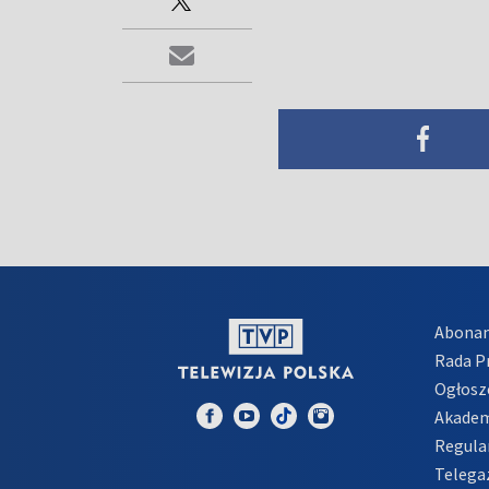
Abona
Rada 
Ogłosz
Akadem
Regula
Telega