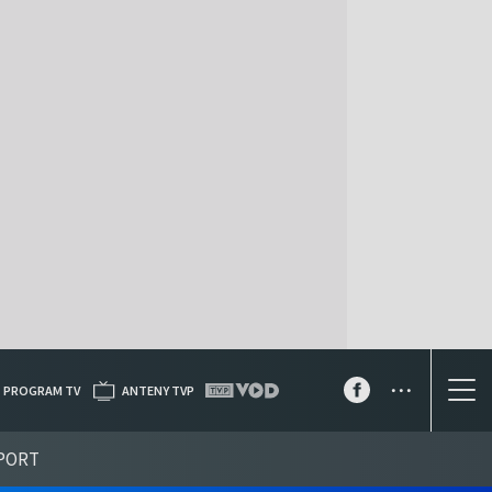
...
PROGRAM TV
ANTENY TVP
PORT