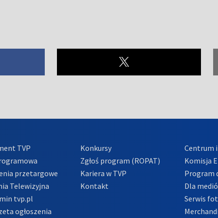
ment TVP
Konkursy
Centrum i
Programowa
Zgłoś program (ROPAT)
Komisja E
enia przetargowe
Kariera w TVP
Program d
ia Telewizyjna
Kontakt
Dla medi
min tvp.pl
Serwis fo
zeta ogłoszenia
Merchandi