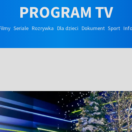
PROGRAM TV
Filmy
Seriale
Rozrywka
Dla dzieci
Dokument
Sport
Inf