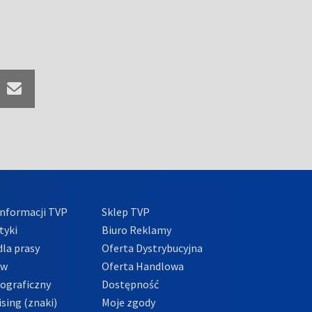
nformacji TVP
Sklep TVP
tyki
Biuro Reklamy
la prasy
Oferta Dystrybucyjna
ów
Oferta Handlowa
tograficzny
Dostępność
sing (znaki)
Moje zgody