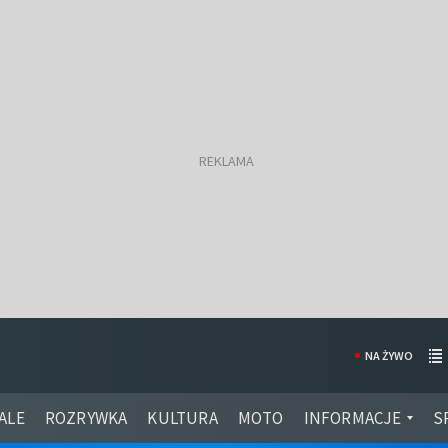
NA ŻYWO
ALE
ROZRYWKA
KULTURA
MOTO
INFORMACJE
S