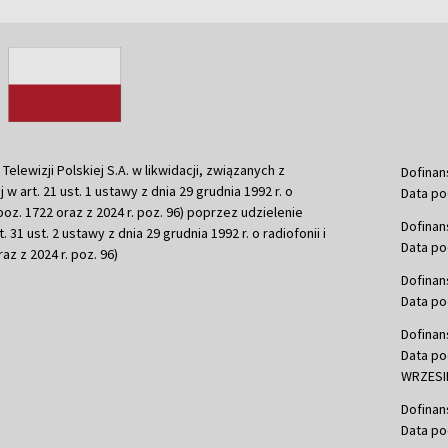
ewizji Polskiej S.A. w likwidacji, związanych z
Dofinan
j w art. 21 ust. 1 ustawy z dnia 29 grudnia 1992 r. o
Data po
r. poz. 1722 oraz z 2024 r. poz. 96) poprzez udzielenie
Dofinan
 31 ust. 2 ustawy z dnia 29 grudnia 1992 r. o radiofonii i
Data po
raz z 2024 r. poz. 96)
Dofinan
Data po
Dofinan
Data po
WRZESIE
Dofinan
Data po