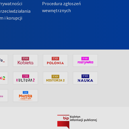
Prywatności
Procedura zgłoszeń
wewnętrznych
przeciwdziałania
m i korupcji