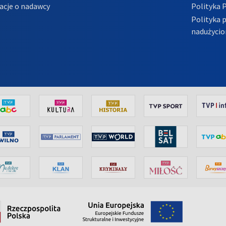
acje o nadawcy
Polityka 
Polityka 
nadużycio