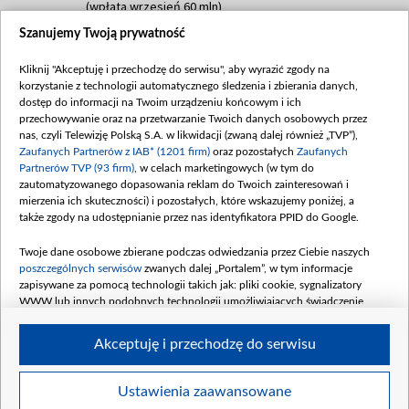
(wpłata wrzesień 60 mln)
Szanujemy Twoją prywatność
Dofinansowanie 635 783 051,21 PLN
Data podpisania umowy: WRZESIEŃ 2025
Kliknij "Akceptuję i przechodzę do serwisu", aby wyrazić zgody na
(wpłata wrzesień 100 mln, październik 350
korzystanie z technologii automatycznego śledzenia i zbierania danych,
mln, listopad 265 mln)
dostęp do informacji na Twoim urządzeniu końcowym i ich
przechowywanie oraz na przetwarzanie Twoich danych osobowych przez
Dofinansowanie 48 862 000,00 PLN
nas, czyli Telewizję Polską S.A. w likwidacji (zwaną dalej również „TVP”),
Data podpisania umowy: GRUDZIEŃ 2025
Zaufanych Partnerów z IAB* (1201 firm)
oraz pozostałych
Zaufanych
(wpłata grudzień 60,548 mln)
Partnerów TVP (93 firm)
, w celach marketingowych (w tym do
zautomatyzowanego dopasowania reklam do Twoich zainteresowań i
Dofinansowanie 900 000 000,00 PLN
mierzenia ich skuteczności) i pozostałych, które wskazujemy poniżej, a
Data podpisania umowy: LUTY 2026 (wpłata
także zgody na udostępnianie przez nas identyfikatora PPID do Google.
26 lutego 80 mln, 4 marca 370 mln,
8
kwiecień 180 mln, 7 maja 180 mln, 8
Twoje dane osobowe zbierane podczas odwiedzania przez Ciebie naszych
czerwca 90 mln)
poszczególnych serwisów
zwanych dalej „Portalem”, w tym informacje
zapisywane za pomocą technologii takich jak: pliki cookie, sygnalizatory
Dofinansowanie 250 000 000,00 PLN
WWW lub innych podobnych technologii umożliwiających świadczenie
Data podpisania umowy LIPIEC 2026 (wpłata
dopasowanych i bezpiecznych usług, personalizację treści oraz reklam,
udostępnianie funkcji mediów społecznościowych oraz analizowanie ruchu
4 sierpnia 250 mln
Akceptuję i przechodzę do serwisu
w Internecie.
Twoje dane osobowe zbierane podczas odwiedzania przez Ciebie
Ustawienia zaawansowane
poszczególnych serwisów
na Portalu, takie jak adresy IP, identyfikatory