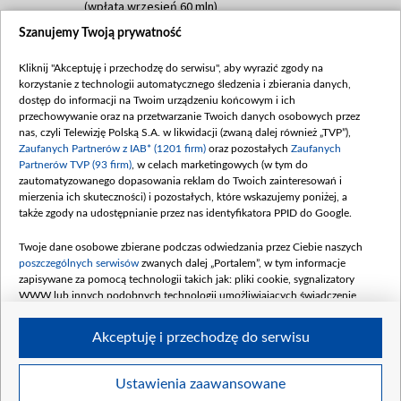
(wpłata wrzesień 60 mln)
Szanujemy Twoją prywatność
Dofinansowanie 635 783 051,21 PLN
Data podpisania umowy: WRZESIEŃ 2025
Kliknij "Akceptuję i przechodzę do serwisu", aby wyrazić zgody na
(wpłata wrzesień 100 mln, październik 350
korzystanie z technologii automatycznego śledzenia i zbierania danych,
mln, listopad 265 mln)
dostęp do informacji na Twoim urządzeniu końcowym i ich
przechowywanie oraz na przetwarzanie Twoich danych osobowych przez
Dofinansowanie 48 862 000,00 PLN
nas, czyli Telewizję Polską S.A. w likwidacji (zwaną dalej również „TVP”),
Data podpisania umowy: GRUDZIEŃ 2025
Zaufanych Partnerów z IAB* (1201 firm)
oraz pozostałych
Zaufanych
(wpłata grudzień 60,548 mln)
Partnerów TVP (93 firm)
, w celach marketingowych (w tym do
zautomatyzowanego dopasowania reklam do Twoich zainteresowań i
Dofinansowanie 900 000 000,00 PLN
mierzenia ich skuteczności) i pozostałych, które wskazujemy poniżej, a
Data podpisania umowy: LUTY 2026 (wpłata
także zgody na udostępnianie przez nas identyfikatora PPID do Google.
26 lutego 80 mln, 4 marca 370 mln,
8
kwiecień 180 mln, 7 maja 180 mln, 8
Twoje dane osobowe zbierane podczas odwiedzania przez Ciebie naszych
czerwca 90 mln)
poszczególnych serwisów
zwanych dalej „Portalem”, w tym informacje
zapisywane za pomocą technologii takich jak: pliki cookie, sygnalizatory
Dofinansowanie 250 000 000,00 PLN
WWW lub innych podobnych technologii umożliwiających świadczenie
Data podpisania umowy LIPIEC 2026 (wpłata
dopasowanych i bezpiecznych usług, personalizację treści oraz reklam,
udostępnianie funkcji mediów społecznościowych oraz analizowanie ruchu
4 sierpnia 250 mln
Akceptuję i przechodzę do serwisu
w Internecie.
Twoje dane osobowe zbierane podczas odwiedzania przez Ciebie
Ustawienia zaawansowane
poszczególnych serwisów
na Portalu, takie jak adresy IP, identyfikatory