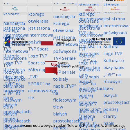
Dofinansowanie ustawowych zadań Telewizji Polskiej S.A. w likwidacji,