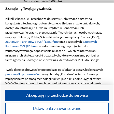
(wpłata wrzesień 60 mln)
Szanujemy Twoją prywatność
Dofinansowanie 635 783 051,21 PLN
Data podpisania umowy: WRZESIEŃ 2025
Kliknij "Akceptuję i przechodzę do serwisu", aby wyrazić zgody na
(wpłata wrzesień 100 mln, październik 350
korzystanie z technologii automatycznego śledzenia i zbierania danych,
mln, listopad 265 mln)
dostęp do informacji na Twoim urządzeniu końcowym i ich
przechowywanie oraz na przetwarzanie Twoich danych osobowych przez
Dofinansowanie 48 862 000,00 PLN
nas, czyli Telewizję Polską S.A. w likwidacji (zwaną dalej również „TVP”),
Data podpisania umowy: GRUDZIEŃ 2025
Zaufanych Partnerów z IAB* (1201 firm)
oraz pozostałych
Zaufanych
(wpłata grudzień 60,548 mln)
Partnerów TVP (93 firm)
, w celach marketingowych (w tym do
zautomatyzowanego dopasowania reklam do Twoich zainteresowań i
Dofinansowanie 900 000 000,00 PLN
mierzenia ich skuteczności) i pozostałych, które wskazujemy poniżej, a
Data podpisania umowy: LUTY 2026 (wpłata
także zgody na udostępnianie przez nas identyfikatora PPID do Google.
26 lutego 80 mln, 4 marca 370 mln,
8
kwiecień 180 mln, 7 maja 180 mln, 8
Twoje dane osobowe zbierane podczas odwiedzania przez Ciebie naszych
czerwca 90 mln)
poszczególnych serwisów
zwanych dalej „Portalem”, w tym informacje
zapisywane za pomocą technologii takich jak: pliki cookie, sygnalizatory
Dofinansowanie 250 000 000,00 PLN
WWW lub innych podobnych technologii umożliwiających świadczenie
Data podpisania umowy LIPIEC 2026 (wpłata
dopasowanych i bezpiecznych usług, personalizację treści oraz reklam,
udostępnianie funkcji mediów społecznościowych oraz analizowanie ruchu
4 sierpnia 250 mln
Akceptuję i przechodzę do serwisu
w Internecie.
Twoje dane osobowe zbierane podczas odwiedzania przez Ciebie
Ustawienia zaawansowane
poszczególnych serwisów
na Portalu, takie jak adresy IP, identyfikatory