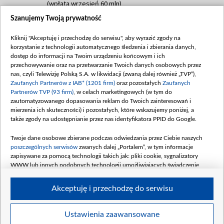
(wpłata wrzesień 60 mln)
Szanujemy Twoją prywatność
Dofinansowanie 635 783 051,21 PLN
Data podpisania umowy: WRZESIEŃ 2025
Kliknij "Akceptuję i przechodzę do serwisu", aby wyrazić zgody na
(wpłata wrzesień 100 mln, październik 350
korzystanie z technologii automatycznego śledzenia i zbierania danych,
mln, listopad 265 mln)
dostęp do informacji na Twoim urządzeniu końcowym i ich
przechowywanie oraz na przetwarzanie Twoich danych osobowych przez
Dofinansowanie 48 862 000,00 PLN
nas, czyli Telewizję Polską S.A. w likwidacji (zwaną dalej również „TVP”),
Data podpisania umowy: GRUDZIEŃ 2025
Zaufanych Partnerów z IAB* (1201 firm)
oraz pozostałych
Zaufanych
(wpłata grudzień 60,548 mln)
Partnerów TVP (93 firm)
, w celach marketingowych (w tym do
zautomatyzowanego dopasowania reklam do Twoich zainteresowań i
Dofinansowanie 900 000 000,00 PLN
mierzenia ich skuteczności) i pozostałych, które wskazujemy poniżej, a
Data podpisania umowy: LUTY 2026 (wpłata
także zgody na udostępnianie przez nas identyfikatora PPID do Google.
26 lutego 80 mln, 4 marca 370 mln,
8
kwiecień 180 mln, 7 maja 180 mln, 8
Twoje dane osobowe zbierane podczas odwiedzania przez Ciebie naszych
czerwca 90 mln)
poszczególnych serwisów
zwanych dalej „Portalem”, w tym informacje
zapisywane za pomocą technologii takich jak: pliki cookie, sygnalizatory
Dofinansowanie 250 000 000,00 PLN
WWW lub innych podobnych technologii umożliwiających świadczenie
Data podpisania umowy LIPIEC 2026 (wpłata
dopasowanych i bezpiecznych usług, personalizację treści oraz reklam,
udostępnianie funkcji mediów społecznościowych oraz analizowanie ruchu
4 sierpnia 250 mln
Akceptuję i przechodzę do serwisu
w Internecie.
Twoje dane osobowe zbierane podczas odwiedzania przez Ciebie
Ustawienia zaawansowane
poszczególnych serwisów
na Portalu, takie jak adresy IP, identyfikatory