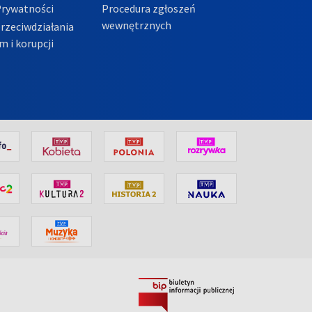
Prywatności
Procedura zgłoszeń
wewnętrznych
przeciwdziałania
m i korupcji