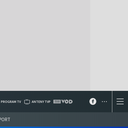
...
PROGRAM TV
ANTENY TVP
PORT