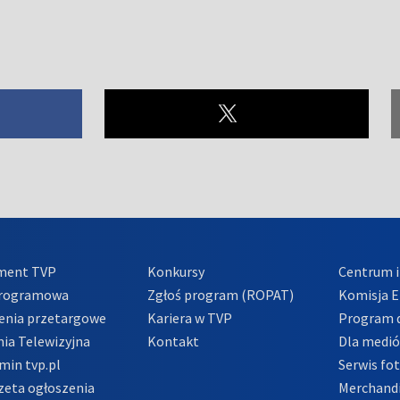
ment TVP
Konkursy
Centrum i
Programowa
Zgłoś program (ROPAT)
Komisja E
enia przetargowe
Kariera w TVP
Program d
ia Telewizyjna
Kontakt
Dla medi
min tvp.pl
Serwis fo
zeta ogłoszenia
Merchandi