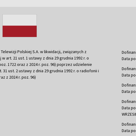
ewizji Polskiej S.A. w likwidacji, związanych z
Dofinan
j w art. 21 ust. 1 ustawy z dnia 29 grudnia 1992 r. o
Data po
r. poz. 1722 oraz z 2024 r. poz. 96) poprzez udzielenie
Dofinan
 31 ust. 2 ustawy z dnia 29 grudnia 1992 r. o radiofonii i
Data po
raz z 2024 r. poz. 96)
Dofinan
Data po
Dofinan
Data po
WRZESIE
Dofinan
Data po