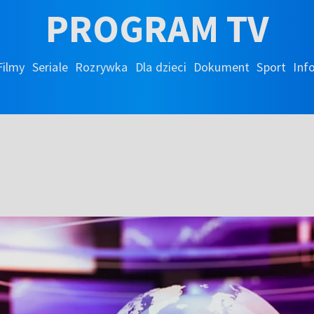
PROGRAM TV
Filmy
Seriale
Rozrywka
Dla dzieci
Dokument
Sport
Inf