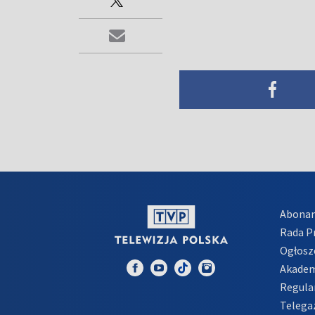
Abona
Rada 
Ogłosz
Akadem
Regula
Telega