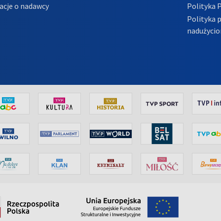
acje o nadawcy
Polityka 
Polityka 
nadużycio