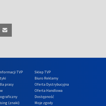
nformacji TVP
Sklep TVP
tyki
Biuro Reklamy
la prasy
Oferta Dystrybucyjna
ów
Oferta Handlowa
tograficzny
Dostępność
sing (znaki)
Moje zgody