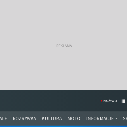
NA ŻYWO
ALE
ROZRYWKA
KULTURA
MOTO
INFORMACJE
S