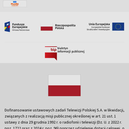
Dofinansowanie ustawowych zadań Telewizji Polskiej S.A. w likwidacji,
związanych z realizacją misji publicznej określonej w art. 21 ust. 1
ustawy z dnia 29 grudnia 1992 r. o radiofonii i telewizji (Dz. U. z 2022 r.
poz. 1722 oraz z 2024 r. poz. 96) poprzez udzielenie dotacji celowej, o