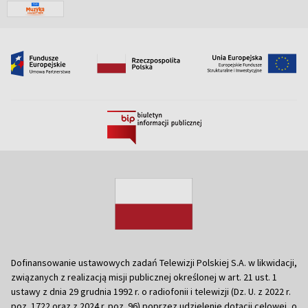
Dofinansowanie ustawowych zadań Telewizji Polskiej S.A. w likwidacji,
związanych z realizacją misji publicznej określonej w art. 21 ust. 1
ustawy z dnia 29 grudnia 1992 r. o radiofonii i telewizji (Dz. U. z 2022 r.
poz. 1722 oraz z 2024 r. poz. 96) poprzez udzielenie dotacji celowej, o