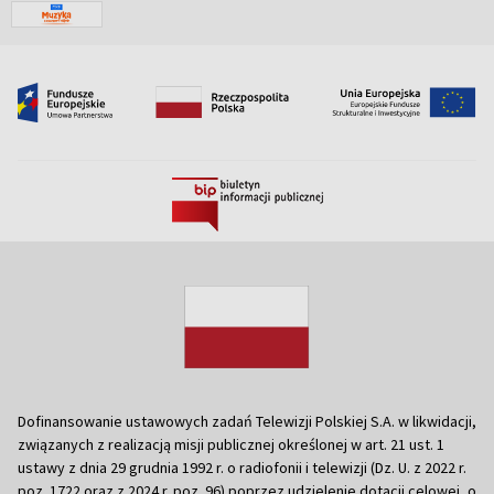
Dofinansowanie ustawowych zadań Telewizji Polskiej S.A. w likwidacji,
związanych z realizacją misji publicznej określonej w art. 21 ust. 1
ustawy z dnia 29 grudnia 1992 r. o radiofonii i telewizji (Dz. U. z 2022 r.
poz. 1722 oraz z 2024 r. poz. 96) poprzez udzielenie dotacji celowej, o