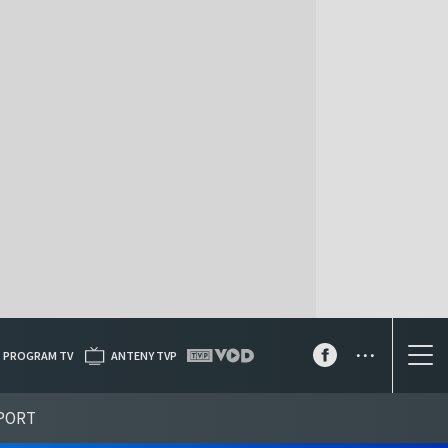
...
PROGRAM TV
ANTENY TVP
PORT