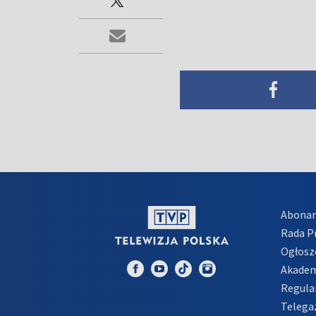
Abona
Rada 
Ogłosz
Akadem
Regula
Telega