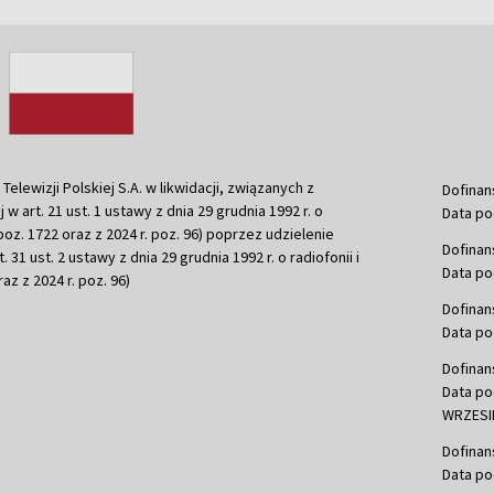
ewizji Polskiej S.A. w likwidacji, związanych z
Dofinan
j w art. 21 ust. 1 ustawy z dnia 29 grudnia 1992 r. o
Data po
r. poz. 1722 oraz z 2024 r. poz. 96) poprzez udzielenie
Dofinan
 31 ust. 2 ustawy z dnia 29 grudnia 1992 r. o radiofonii i
Data po
raz z 2024 r. poz. 96)
Dofinan
Data po
Dofinan
Data po
WRZESIE
Dofinan
Data po