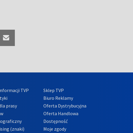
nformacji TVP
Sklep TVP
tyki
Biuro Reklamy
la prasy
Oferta Dystrybucyjna
ów
Oferta Handlowa
tograficzny
Dostępność
sing (znaki)
Moje zgody