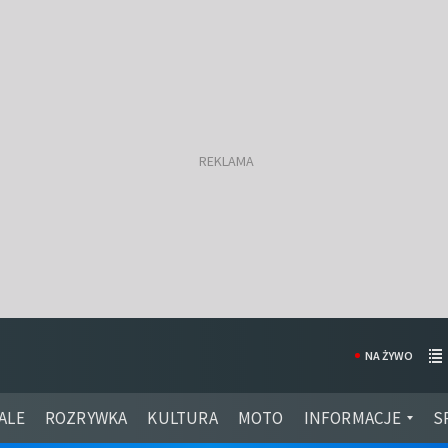
NA ŻYWO
ALE
ROZRYWKA
KULTURA
MOTO
INFORMACJE
S