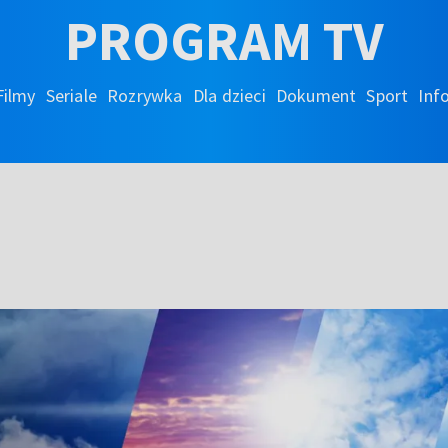
PROGRAM TV
Filmy
Seriale
Rozrywka
Dla dzieci
Dokument
Sport
Inf