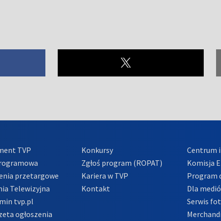
ment TVP
Konkursy
Centrum i
Programowa
Zgłoś program (ROPAT)
Komisja E
enia przetargowe
Kariera w TVP
Program d
ia Telewizyjna
Kontakt
Dla medi
min tvp.pl
Serwis fo
zeta ogłoszenia
Merchandi