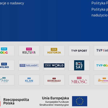
acje o nadawcy
Polityka 
Polityka 
nadużycio