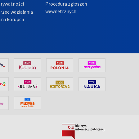
Prywatności
Procedura zgłoszeń
wewnętrznych
przeciwdziałania
m i korupcji