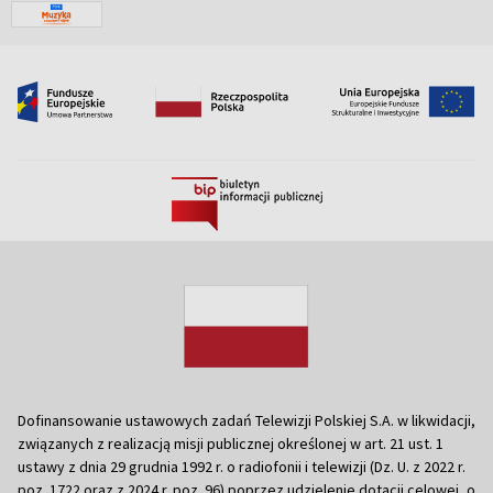
Dofinansowanie ustawowych zadań Telewizji Polskiej S.A. w likwidacji,
związanych z realizacją misji publicznej określonej w art. 21 ust. 1
ustawy z dnia 29 grudnia 1992 r. o radiofonii i telewizji (Dz. U. z 2022 r.
poz. 1722 oraz z 2024 r. poz. 96) poprzez udzielenie dotacji celowej, o