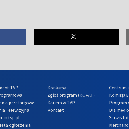
ment TVP
Konkursy
Centrum i
Programowa
Zgłoś program (ROPAT)
Komisja E
enia przetargowe
Kariera w TVP
Program d
ia Telewizyjna
Kontakt
Dla medi
min tvp.pl
Serwis fo
zeta ogłoszenia
Merchandi