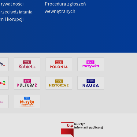
Prywatności
Procedura zgłoszeń
wewnętrznych
przeciwdziałania
m i korupcji