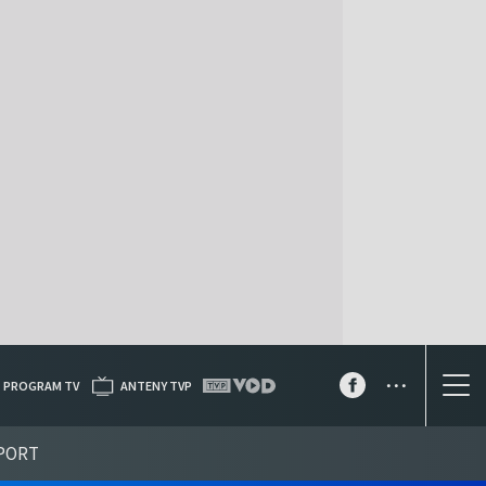
...
PROGRAM TV
ANTENY TVP
PORT