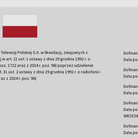
ewizji Polskiej S.A. w likwidacji, związanych z
Dofinan
j w art. 21 ust. 1 ustawy z dnia 29 grudnia 1992 r. o
Data po
r. poz. 1722 oraz z 2024 r. poz. 96) poprzez udzielenie
Dofinan
 31 ust. 2 ustawy z dnia 29 grudnia 1992 r. o radiofonii i
Data po
raz z 2024 r. poz. 96)
Dofinan
Data po
Dofinan
Data po
WRZESIE
Dofinan
Data po