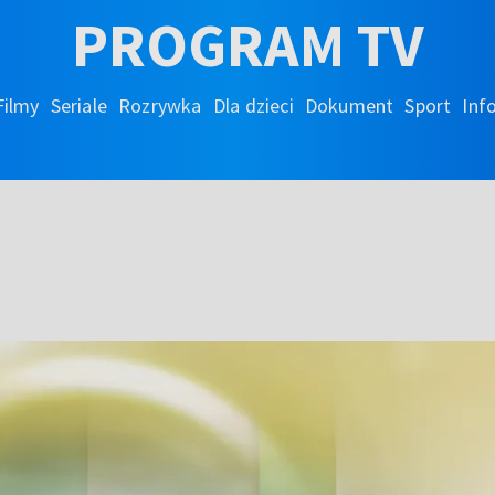
PROGRAM TV
Filmy
Seriale
Rozrywka
Dla dzieci
Dokument
Sport
Inf