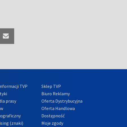
nformacji TVP
Sklep TVP
tyki
Biuro Reklamy
la prasy
Oferta Dystrybucyjna
ów
Oferta Handlowa
tograficzny
Dostępność
sing (znaki)
Moje zgody