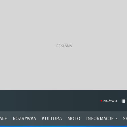
NA ŻYWO
ALE
ROZRYWKA
KULTURA
MOTO
INFORMACJE
S