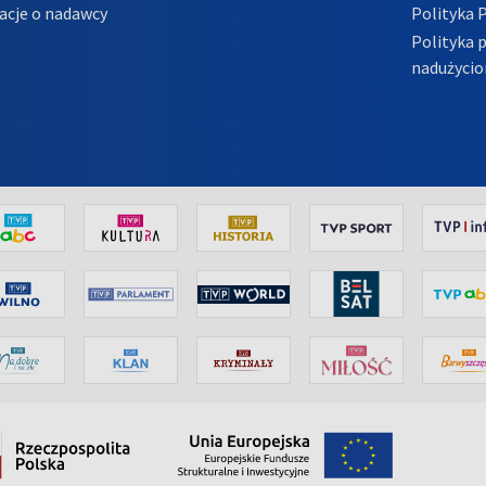
acje o nadawcy
Polityka 
Polityka 
nadużycio