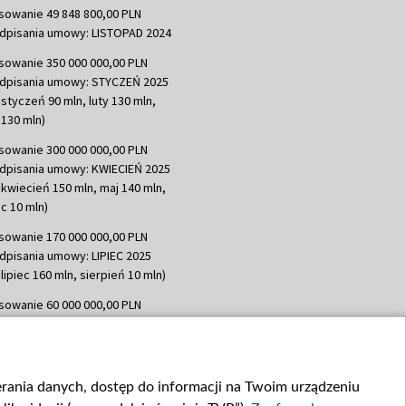
sowanie 49 848 800,00 PLN
dpisania umowy: LISTOPAD 2024
sowanie 350 000 000,00 PLN
dpisania umowy: STYCZEŃ 2025
 styczeń 90 mln, luty 130 mln,
130 mln)
sowanie 300 000 000,00 PLN
dpisania umowy: KWIECIEŃ 2025
 kwiecień 150 mln, maj 140 mln,
c 10 mln)
sowanie 170 000 000,00 PLN
dpisania umowy: LIPIEC 2025
lipiec 160 mln, sierpień 10 mln)
sowanie 60 000 000,00 PLN
dpisania umowy: SIERPIEŃ 2025
 wrzesień 60 mln)
sowanie 635 783 051,21 PLN
ierania danych, dostęp do informacji na Twoim urządzeniu
dpisania umowy: WRZESIEŃ 2025