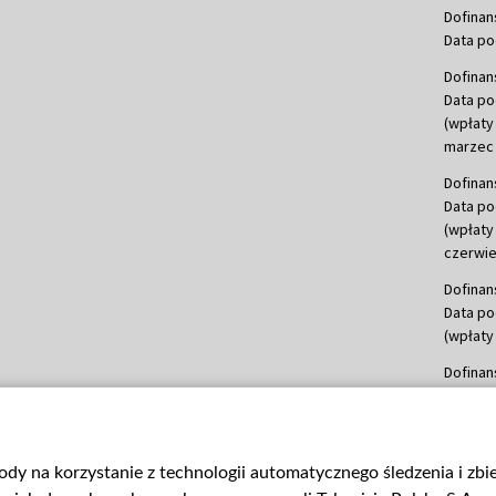
Dofinan
Data po
Dofinan
Data po
(wpłaty
marzec 
Dofinan
Data po
(wpłaty
czerwie
Dofinan
Data po
(wpłaty 
Dofinan
Data po
(wpłata
Dofinan
gody na korzystanie z technologii automatycznego śledzenia i zb
Data po