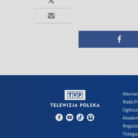
Abona
Rada 
Ogłosz
Akadem
Regula
Telega