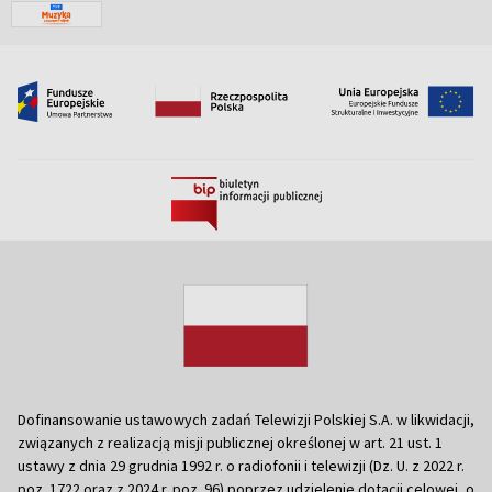
Dofinansowanie ustawowych zadań Telewizji Polskiej S.A. w likwidacji,
związanych z realizacją misji publicznej określonej w art. 21 ust. 1
ustawy z dnia 29 grudnia 1992 r. o radiofonii i telewizji (Dz. U. z 2022 r.
poz. 1722 oraz z 2024 r. poz. 96) poprzez udzielenie dotacji celowej, o