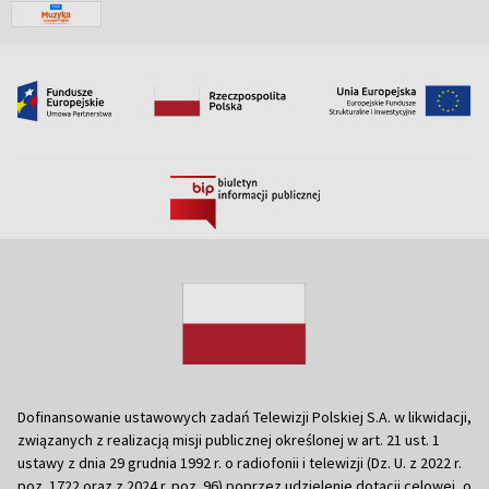
Dofinansowanie ustawowych zadań Telewizji Polskiej S.A. w likwidacji,
związanych z realizacją misji publicznej określonej w art. 21 ust. 1
ustawy z dnia 29 grudnia 1992 r. o radiofonii i telewizji (Dz. U. z 2022 r.
poz. 1722 oraz z 2024 r. poz. 96) poprzez udzielenie dotacji celowej, o