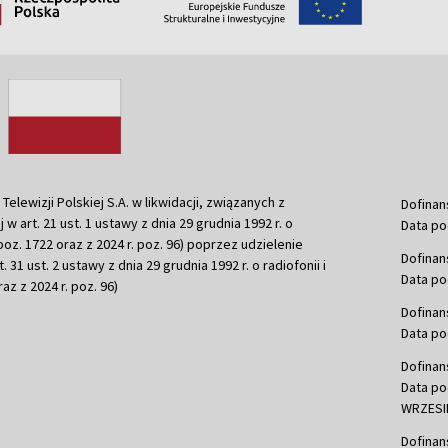
ewizji Polskiej S.A. w likwidacji, związanych z
Dofinan
j w art. 21 ust. 1 ustawy z dnia 29 grudnia 1992 r. o
Data po
r. poz. 1722 oraz z 2024 r. poz. 96) poprzez udzielenie
Dofinan
 31 ust. 2 ustawy z dnia 29 grudnia 1992 r. o radiofonii i
Data po
raz z 2024 r. poz. 96)
Dofinan
Data po
Dofinan
Data po
WRZESIE
Dofinan