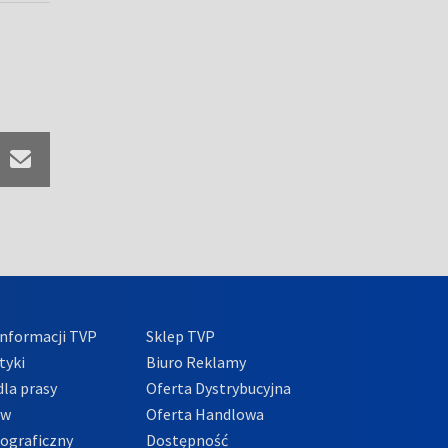
nformacji TVP
Sklep TVP
tyki
Biuro Reklamy
la prasy
Oferta Dystrybucyjna
ów
Oferta Handlowa
tograficzny
Dostępność