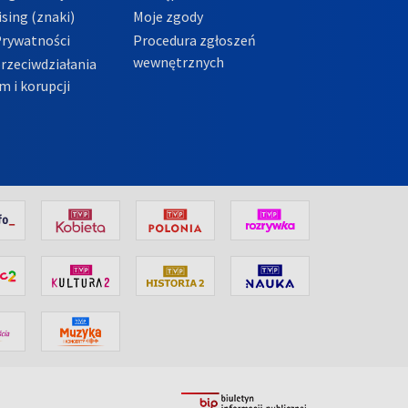
sing (znaki)
Moje zgody
Prywatności
Procedura zgłoszeń
wewnętrznych
przeciwdziałania
m i korupcji