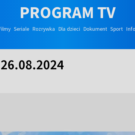
PROGRAM TV
Filmy
Seriale
Rozrywka
Dla dzieci
Dokument
Sport
Inf
 26.08.2024