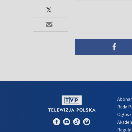
Abona
Rada 
Ogłosz
Akadem
Regula