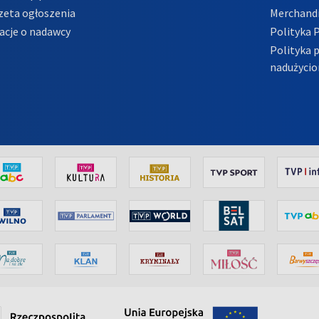
zeta ogłoszenia
Merchandi
acje o nadawcy
Polityka 
Polityka 
nadużycio