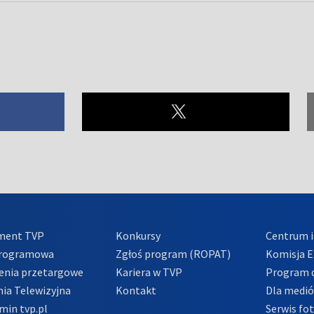
ment TVP
Konkursy
Centrum i
Programowa
Zgłoś program (ROPAT)
Komisja E
enia przetargowe
Kariera w TVP
Program d
ia Telewizyjna
Kontakt
Dla medi
min tvp.pl
Serwis fo