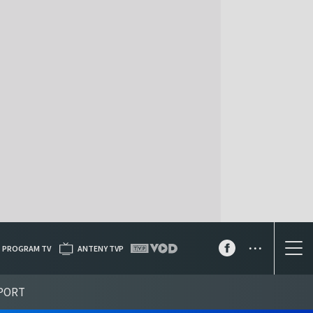
...
PROGRAM TV
ANTENY TVP
PORT