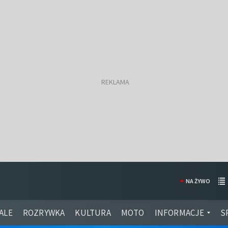
NA ŻYWO
ALE
ROZRYWKA
KULTURA
MOTO
INFORMACJE
S