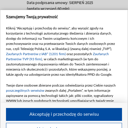
Data podpisania umowy: SIERPIEŃ 2025
(wpłata wrzesień 60 mln)
Szanujemy Twoją prywatność
Dofinansowanie 635 783 051,21 PLN
Data podpisania umowy: WRZESIEŃ 2025
Kliknij "Akceptuję i przechodzę do serwisu", aby wyrazić zgody na
(wpłata wrzesień 100 mln, październik 350
korzystanie z technologii automatycznego śledzenia i zbierania danych,
mln, listopad 265 mln)
dostęp do informacji na Twoim urządzeniu końcowym i ich
przechowywanie oraz na przetwarzanie Twoich danych osobowych przez
Dofinansowanie 48 862 000,00 PLN
nas, czyli Telewizję Polską S.A. w likwidacji (zwaną dalej również „TVP”),
Data podpisania umowy: GRUDZIEŃ 2025
Zaufanych Partnerów z IAB* (1201 firm)
oraz pozostałych
Zaufanych
(wpłata grudzień 60,548 mln)
Partnerów TVP (93 firm)
, w celach marketingowych (w tym do
zautomatyzowanego dopasowania reklam do Twoich zainteresowań i
Dofinansowanie 900 000 000,00 PLN
mierzenia ich skuteczności) i pozostałych, które wskazujemy poniżej, a
Data podpisania umowy: LUTY 2026 (wpłata
także zgody na udostępnianie przez nas identyfikatora PPID do Google.
26 lutego 80 mln, 4 marca 370 mln,
8
kwiecień 180 mln, 7 maja 180 mln, 8
Twoje dane osobowe zbierane podczas odwiedzania przez Ciebie naszych
czerwca 90 mln)
poszczególnych serwisów
zwanych dalej „Portalem”, w tym informacje
zapisywane za pomocą technologii takich jak: pliki cookie, sygnalizatory
Dofinansowanie 250 000 000,00 PLN
WWW lub innych podobnych technologii umożliwiających świadczenie
Data podpisania umowy LIPIEC 2026 (wpłata
dopasowanych i bezpiecznych usług, personalizację treści oraz reklam,
udostępnianie funkcji mediów społecznościowych oraz analizowanie ruchu
4 sierpnia 250 mln
Akceptuję i przechodzę do serwisu
w Internecie.
Twoje dane osobowe zbierane podczas odwiedzania przez Ciebie