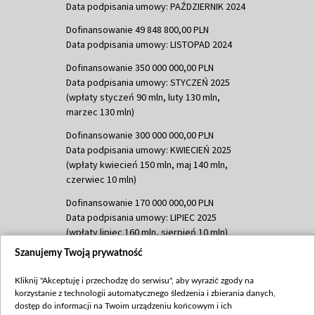
Data podpisania umowy: PAŹDZIERNIK 2024
Dofinansowanie 49 848 800,00 PLN
Data podpisania umowy: LISTOPAD 2024
Dofinansowanie 350 000 000,00 PLN
Data podpisania umowy: STYCZEŃ 2025
(wpłaty styczeń 90 mln, luty 130 mln,
marzec 130 mln)
Dofinansowanie 300 000 000,00 PLN
Data podpisania umowy: KWIECIEŃ 2025
(wpłaty kwiecień 150 mln, maj 140 mln,
czerwiec 10 mln)
Dofinansowanie 170 000 000,00 PLN
Data podpisania umowy: LIPIEC 2025
(wpłaty lipiec 160 mln, sierpień 10 mln)
Szanujemy Twoją prywatność
Dofinansowanie 60 000 000,00 PLN
Data podpisania umowy: SIERPIEŃ 2025
Kliknij "Akceptuję i przechodzę do serwisu", aby wyrazić zgody na
(wpłata wrzesień 60 mln)
korzystanie z technologii automatycznego śledzenia i zbierania danych,
Dofinansowanie 635 783 051,21 PLN
dostęp do informacji na Twoim urządzeniu końcowym i ich