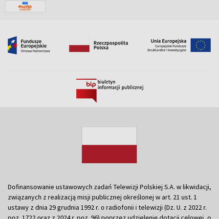
Dofinansowanie ustawowych zadań Telewizji Polskiej S.A. w likwidacji,
związanych z realizacją misji publicznej określonej w art. 21 ust. 1
ustawy z dnia 29 grudnia 1992 r. o radiofonii i telewizji (Dz. U. z 2022 r.
poz. 1722 oraz z 2024 r. poz. 96) poprzez udzielenie dotacji celowej, o