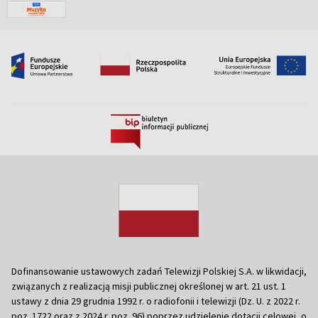
Dofinansowanie ustawowych zadań Telewizji Polskiej S.A. w likwidacji,
związanych z realizacją misji publicznej określonej w art. 21 ust. 1
ustawy z dnia 29 grudnia 1992 r. o radiofonii i telewizji (Dz. U. z 2022 r.
poz. 1722 oraz z 2024 r. poz. 96) poprzez udzielenie dotacji celowej, o