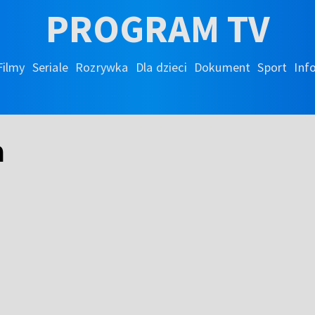
PROGRAM TV
Filmy
Seriale
Rozrywka
Dla dzieci
Dokument
Sport
Inf
a