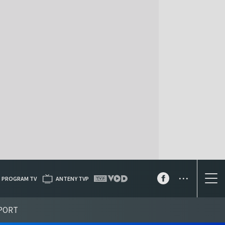
...
PROGRAM TV
ANTENY TVP
PORT