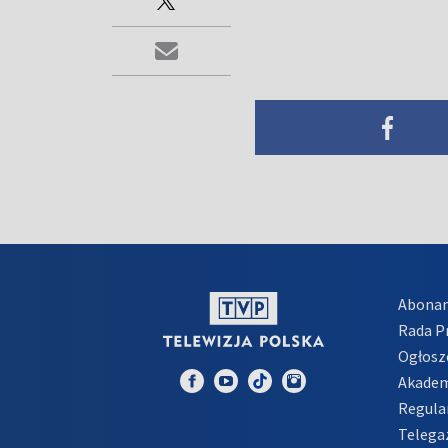
Abona
Rada 
Ogłosz
Akadem
Regula
Telega