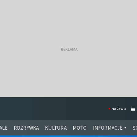
NA ŻYWO
ALE
ROZRYWKA
KULTURA
MOTO
INFORMACJE
S