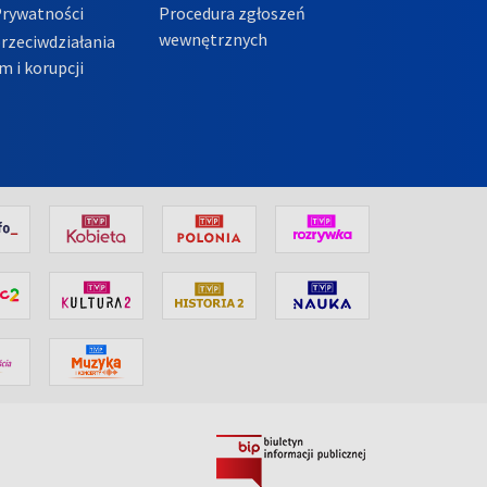
Prywatności
Procedura zgłoszeń
wewnętrznych
przeciwdziałania
m i korupcji