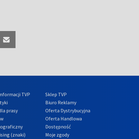
nformacji TVP
Sklep TVP
tyki
Biuro Reklamy
la prasy
Oferta Dystrybucyjna
ów
Oferta Handlowa
tograficzny
Dostępność
sing (znaki)
Moje zgody