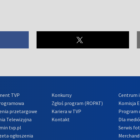
ment TVP
Konkursy
Centrum i
Programowa
Zgłoś program (ROPAT)
Komisja E
enia przetargowe
Kariera w TVP
Program d
ia Telewizyjna
Kontakt
Dla medi
min tvp.pl
Serwis fo
zeta ogłoszenia
Merchandi