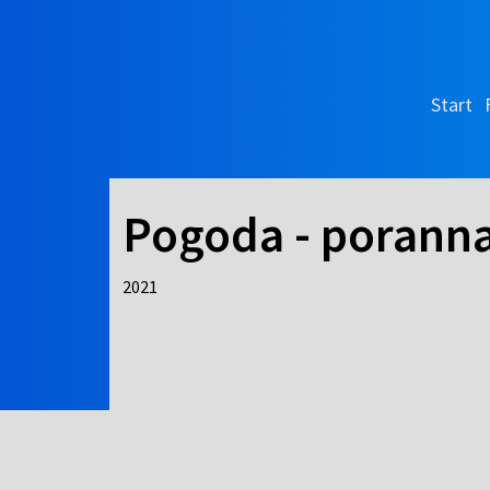
Start
Pogoda - porann
2021