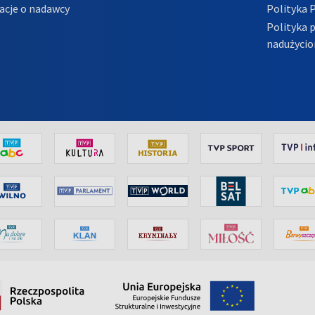
acje o nadawcy
Polityka 
Polityka 
nadużycio