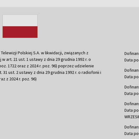
ewizji Polskiej S.A. w likwidacji, związanych z
Dofinan
j w art. 21 ust. 1 ustawy z dnia 29 grudnia 1992 r. o
Data po
r. poz. 1722 oraz z 2024 r. poz. 96) poprzez udzielenie
Dofinan
 31 ust. 2 ustawy z dnia 29 grudnia 1992 r. o radiofonii i
Data po
raz z 2024 r. poz. 96)
Dofinan
Data po
Dofinan
Data po
WRZESIE
Dofinan
Data po