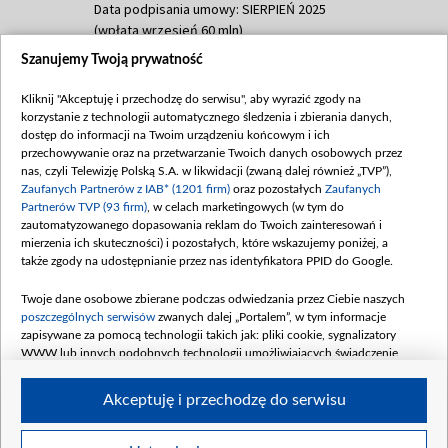
Data podpisania umowy: SIERPIEŃ 2025
(wpłata wrzesień 60 mln)
Szanujemy Twoją prywatność
Dofinansowanie 635 783 051,21 PLN
Data podpisania umowy: WRZESIEŃ 2025
Kliknij "Akceptuję i przechodzę do serwisu", aby wyrazić zgody na
(wpłata wrzesień 100 mln, październik 350
korzystanie z technologii automatycznego śledzenia i zbierania danych,
mln, listopad 265 mln)
dostęp do informacji na Twoim urządzeniu końcowym i ich
przechowywanie oraz na przetwarzanie Twoich danych osobowych przez
Dofinansowanie 48 862 000,00 PLN
nas, czyli Telewizję Polską S.A. w likwidacji (zwaną dalej również „TVP”),
Data podpisania umowy: GRUDZIEŃ 2025
Zaufanych Partnerów z IAB* (1201 firm)
oraz pozostałych
Zaufanych
(wpłata grudzień 60,548 mln)
Partnerów TVP (93 firm)
, w celach marketingowych (w tym do
zautomatyzowanego dopasowania reklam do Twoich zainteresowań i
Dofinansowanie 900 000 000,00 PLN
mierzenia ich skuteczności) i pozostałych, które wskazujemy poniżej, a
Data podpisania umowy: LUTY 2026 (wpłata
także zgody na udostępnianie przez nas identyfikatora PPID do Google.
26 lutego 80 mln, 4 marca 370 mln,
8
kwiecień 180 mln, 7 maja 180 mln, 8
Twoje dane osobowe zbierane podczas odwiedzania przez Ciebie naszych
czerwca 90 mln)
poszczególnych serwisów
zwanych dalej „Portalem”, w tym informacje
zapisywane za pomocą technologii takich jak: pliki cookie, sygnalizatory
Dofinansowanie 250 000 000,00 PLN
WWW lub innych podobnych technologii umożliwiających świadczenie
Data podpisania umowy LIPIEC 2026 (wpłata
dopasowanych i bezpiecznych usług, personalizację treści oraz reklam,
udostępnianie funkcji mediów społecznościowych oraz analizowanie ruchu
4 sierpnia 250 mln
Akceptuję i przechodzę do serwisu
w Internecie.
Twoje dane osobowe zbierane podczas odwiedzania przez Ciebie