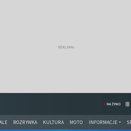
NA ŻYWO
ALE
ROZRYWKA
KULTURA
MOTO
INFORMACJE
S