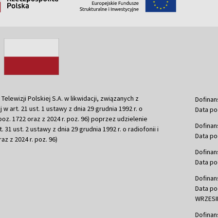
ewizji Polskiej S.A. w likwidacji, związanych z
Dofinan
j w art. 21 ust. 1 ustawy z dnia 29 grudnia 1992 r. o
Data po
r. poz. 1722 oraz z 2024 r. poz. 96) poprzez udzielenie
Dofinan
 31 ust. 2 ustawy z dnia 29 grudnia 1992 r. o radiofonii i
Data po
raz z 2024 r. poz. 96)
Dofinan
Data po
Dofinan
Data po
WRZESIE
Dofinan