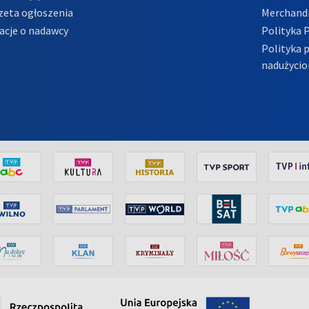
zeta ogłoszenia
Merchandi
acje o nadawcy
Polityka 
Polityka 
nadużycio