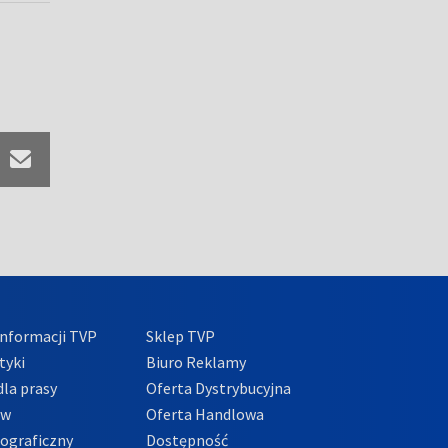
nformacji TVP
Sklep TVP
tyki
Biuro Reklamy
la prasy
Oferta Dystrybucyjna
ów
Oferta Handlowa
tograficzny
Dostępność