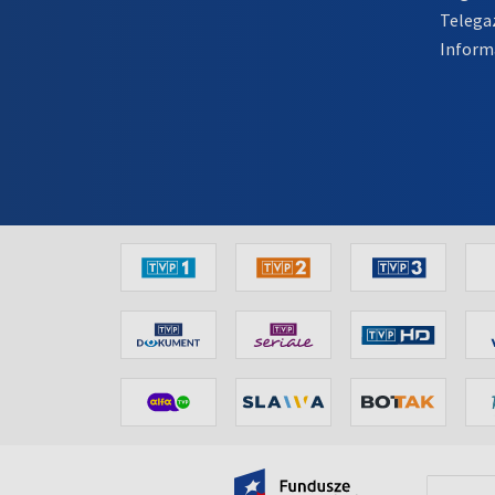
Telega
Inform