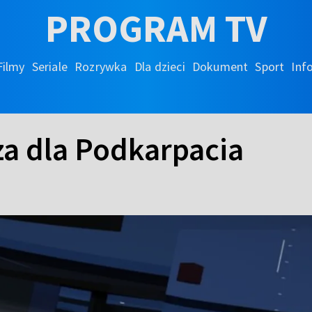
PROGRAM TV
Filmy
Seriale
Rozrywka
Dla dzieci
Dokument
Sport
Inf
a dla Podkarpacia