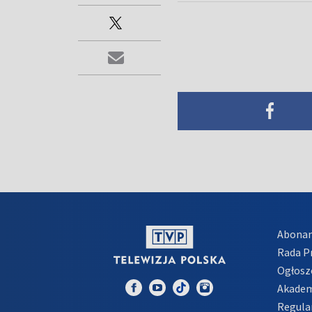
Abona
Rada 
Ogłosz
Akadem
Regula