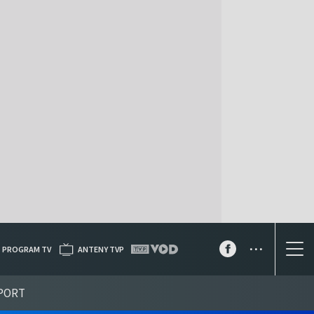
...
PROGRAM TV
ANTENY TVP
PORT