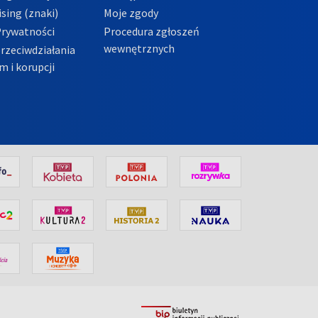
sing (znaki)
Moje zgody
Prywatności
Procedura zgłoszeń
wewnętrznych
przeciwdziałania
m i korupcji