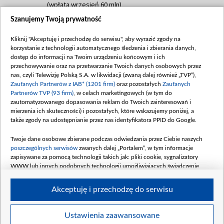
(wpłata wrzesień 60 mln)
Szanujemy Twoją prywatność
Dofinansowanie 635 783 051,21 PLN
Data podpisania umowy: WRZESIEŃ 2025
Kliknij "Akceptuję i przechodzę do serwisu", aby wyrazić zgody na
(wpłata wrzesień 100 mln, październik 350
korzystanie z technologii automatycznego śledzenia i zbierania danych,
mln, listopad 265 mln)
dostęp do informacji na Twoim urządzeniu końcowym i ich
przechowywanie oraz na przetwarzanie Twoich danych osobowych przez
Dofinansowanie 48 862 000,00 PLN
nas, czyli Telewizję Polską S.A. w likwidacji (zwaną dalej również „TVP”),
Data podpisania umowy: GRUDZIEŃ 2025
Zaufanych Partnerów z IAB* (1201 firm)
oraz pozostałych
Zaufanych
(wpłata grudzień 60,548 mln)
Partnerów TVP (93 firm)
, w celach marketingowych (w tym do
zautomatyzowanego dopasowania reklam do Twoich zainteresowań i
Dofinansowanie 900 000 000,00 PLN
mierzenia ich skuteczności) i pozostałych, które wskazujemy poniżej, a
Data podpisania umowy: LUTY 2026 (wpłata
także zgody na udostępnianie przez nas identyfikatora PPID do Google.
26 lutego 80 mln, 4 marca 370 mln,
8
kwiecień 180 mln, 7 maja 180 mln, 8
Twoje dane osobowe zbierane podczas odwiedzania przez Ciebie naszych
czerwca 90 mln)
poszczególnych serwisów
zwanych dalej „Portalem”, w tym informacje
zapisywane za pomocą technologii takich jak: pliki cookie, sygnalizatory
Dofinansowanie 250 000 000,00 PLN
WWW lub innych podobnych technologii umożliwiających świadczenie
Data podpisania umowy LIPIEC 2026 (wpłata
dopasowanych i bezpiecznych usług, personalizację treści oraz reklam,
udostępnianie funkcji mediów społecznościowych oraz analizowanie ruchu
4 sierpnia 250 mln
Akceptuję i przechodzę do serwisu
w Internecie.
Twoje dane osobowe zbierane podczas odwiedzania przez Ciebie
Ustawienia zaawansowane
poszczególnych serwisów
na Portalu, takie jak adresy IP, identyfikatory