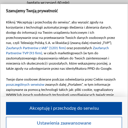
(wpłata wrzesień 60 mln)
Szanujemy Twoją prywatność
Dofinansowanie 635 783 051,21 PLN
Data podpisania umowy: WRZESIEŃ 2025
Kliknij "Akceptuję i przechodzę do serwisu", aby wyrazić zgody na
(wpłata wrzesień 100 mln, październik 350
korzystanie z technologii automatycznego śledzenia i zbierania danych,
mln, listopad 265 mln)
dostęp do informacji na Twoim urządzeniu końcowym i ich
przechowywanie oraz na przetwarzanie Twoich danych osobowych przez
Dofinansowanie 48 862 000,00 PLN
nas, czyli Telewizję Polską S.A. w likwidacji (zwaną dalej również „TVP”),
Data podpisania umowy: GRUDZIEŃ 2025
Zaufanych Partnerów z IAB* (1201 firm)
oraz pozostałych
Zaufanych
(wpłata grudzień 60,548 mln)
Partnerów TVP (93 firm)
, w celach marketingowych (w tym do
zautomatyzowanego dopasowania reklam do Twoich zainteresowań i
Dofinansowanie 900 000 000,00 PLN
mierzenia ich skuteczności) i pozostałych, które wskazujemy poniżej, a
Data podpisania umowy: LUTY 2026 (wpłata
także zgody na udostępnianie przez nas identyfikatora PPID do Google.
26 lutego 80 mln, 4 marca 370 mln,
8
kwiecień 180 mln, 7 maja 180 mln, 8
Twoje dane osobowe zbierane podczas odwiedzania przez Ciebie naszych
czerwca 90 mln)
poszczególnych serwisów
zwanych dalej „Portalem”, w tym informacje
zapisywane za pomocą technologii takich jak: pliki cookie, sygnalizatory
Dofinansowanie 250 000 000,00 PLN
WWW lub innych podobnych technologii umożliwiających świadczenie
Data podpisania umowy LIPIEC 2026 (wpłata
dopasowanych i bezpiecznych usług, personalizację treści oraz reklam,
udostępnianie funkcji mediów społecznościowych oraz analizowanie ruchu
4 sierpnia 250 mln
Akceptuję i przechodzę do serwisu
w Internecie.
Twoje dane osobowe zbierane podczas odwiedzania przez Ciebie
Ustawienia zaawansowane
poszczególnych serwisów
na Portalu, takie jak adresy IP, identyfikatory