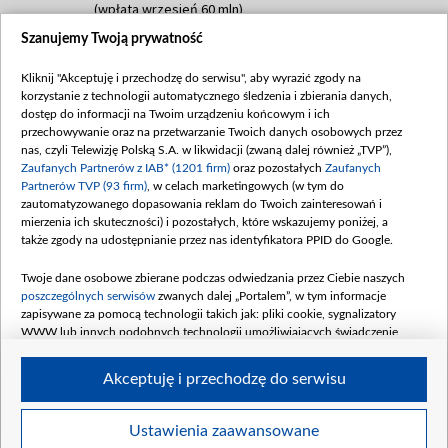
(wpłata wrzesień 60 mln)
Szanujemy Twoją prywatność
Dofinansowanie 635 783 051,21 PLN
Data podpisania umowy: WRZESIEŃ 2025
Kliknij "Akceptuję i przechodzę do serwisu", aby wyrazić zgody na
(wpłata wrzesień 100 mln, październik 350
korzystanie z technologii automatycznego śledzenia i zbierania danych,
mln, listopad 265 mln)
dostęp do informacji na Twoim urządzeniu końcowym i ich
przechowywanie oraz na przetwarzanie Twoich danych osobowych przez
Dofinansowanie 48 862 000,00 PLN
nas, czyli Telewizję Polską S.A. w likwidacji (zwaną dalej również „TVP”),
Data podpisania umowy: GRUDZIEŃ 2025
Zaufanych Partnerów z IAB* (1201 firm)
oraz pozostałych
Zaufanych
(wpłata grudzień 60,548 mln)
Partnerów TVP (93 firm)
, w celach marketingowych (w tym do
zautomatyzowanego dopasowania reklam do Twoich zainteresowań i
Dofinansowanie 900 000 000,00 PLN
mierzenia ich skuteczności) i pozostałych, które wskazujemy poniżej, a
Data podpisania umowy: LUTY 2026 (wpłata
także zgody na udostępnianie przez nas identyfikatora PPID do Google.
26 lutego 80 mln, 4 marca 370 mln,
8
kwiecień 180 mln, 7 maja 180 mln, 8
Twoje dane osobowe zbierane podczas odwiedzania przez Ciebie naszych
czerwca 90 mln)
poszczególnych serwisów
zwanych dalej „Portalem”, w tym informacje
zapisywane za pomocą technologii takich jak: pliki cookie, sygnalizatory
Dofinansowanie 250 000 000,00 PLN
WWW lub innych podobnych technologii umożliwiających świadczenie
Data podpisania umowy LIPIEC 2026 (wpłata
dopasowanych i bezpiecznych usług, personalizację treści oraz reklam,
udostępnianie funkcji mediów społecznościowych oraz analizowanie ruchu
4 sierpnia 250 mln
Akceptuję i przechodzę do serwisu
w Internecie.
Twoje dane osobowe zbierane podczas odwiedzania przez Ciebie
Ustawienia zaawansowane
poszczególnych serwisów
na Portalu, takie jak adresy IP, identyfikatory