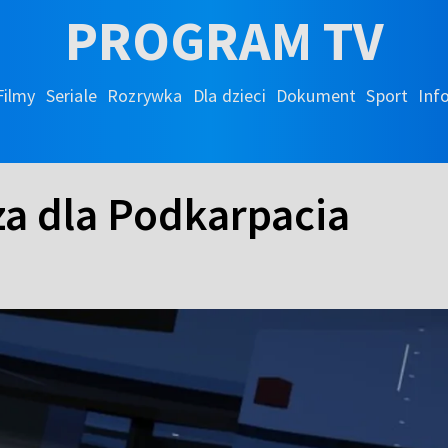
PROGRAM TV
Filmy
Seriale
Rozrywka
Dla dzieci
Dokument
Sport
Inf
a dla Podkarpacia