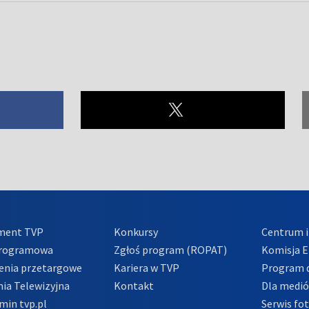
ment TVP
Konkursy
Centrum i
Programowa
Zgłoś program (ROPAT)
Komisja E
enia przetargowe
Kariera w TVP
Program d
ia Telewizyjna
Kontakt
Dla medi
min tvp.pl
Serwis fo