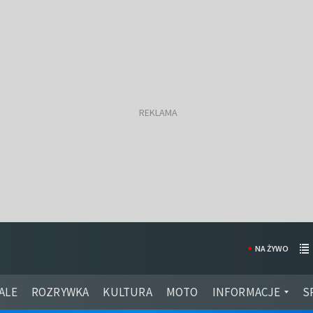
NA ŻYWO
ALE
ROZRYWKA
KULTURA
MOTO
INFORMACJE
S