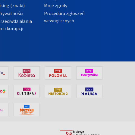
sing (znaki)
Moje zgody
Prywatności
Procedura zgłoszeń
wewnętrznych
przeciwdziałania
m i korupcji