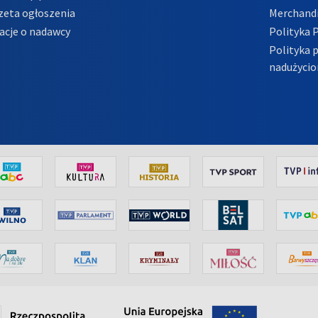
zeta ogłoszenia
Merchandi
acje o nadawcy
Polityka 
Polityka 
nadużycio