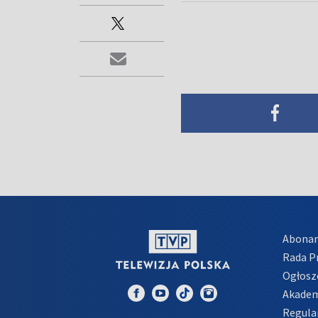
Abona
Rada 
Ogłosz
Akadem
Regula