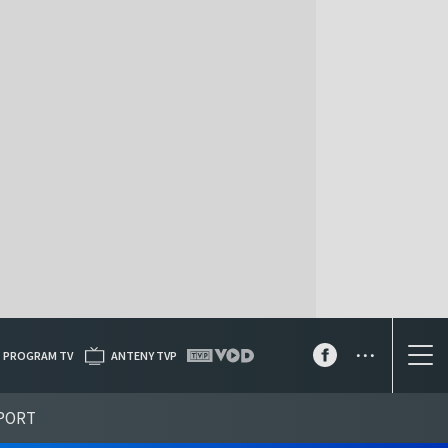
...
PROGRAM TV
ANTENY TVP
PORT