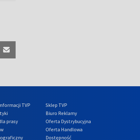
nformacji TVP
Sklep TVP
tyki
Biuro Reklamy
la prasy
Oferta Dystrybucyjna
ów
Oferta Handlowa
tograficzny
Dostępność