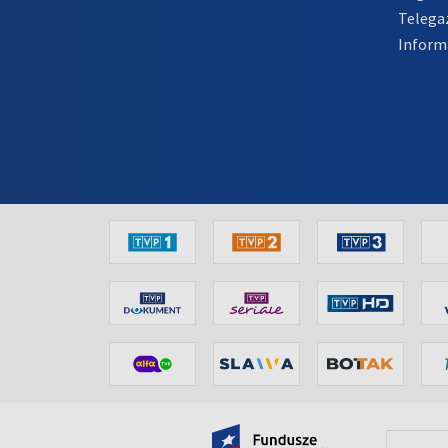
Telega
Inform