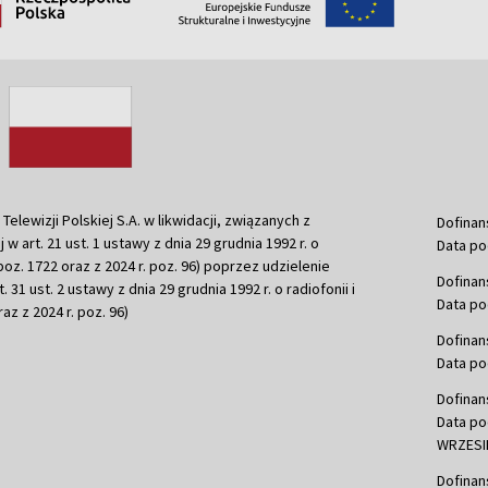
ewizji Polskiej S.A. w likwidacji, związanych z
Dofinan
j w art. 21 ust. 1 ustawy z dnia 29 grudnia 1992 r. o
Data po
r. poz. 1722 oraz z 2024 r. poz. 96) poprzez udzielenie
Dofinan
 31 ust. 2 ustawy z dnia 29 grudnia 1992 r. o radiofonii i
Data po
raz z 2024 r. poz. 96)
Dofinan
Data po
Dofinan
Data po
WRZESIE
Dofinan