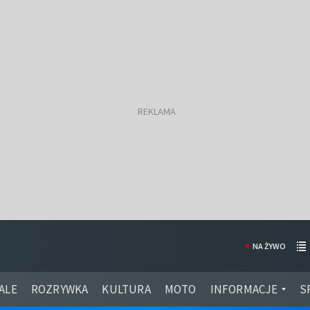
NA ŻYWO
ALE
ROZRYWKA
KULTURA
MOTO
INFORMACJE
S