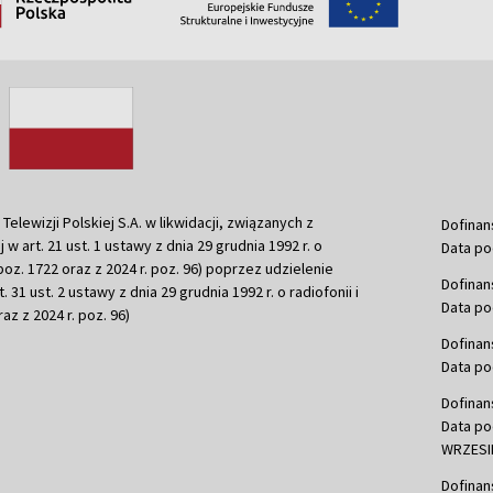
ewizji Polskiej S.A. w likwidacji, związanych z
Dofinan
j w art. 21 ust. 1 ustawy z dnia 29 grudnia 1992 r. o
Data po
r. poz. 1722 oraz z 2024 r. poz. 96) poprzez udzielenie
Dofinan
 31 ust. 2 ustawy z dnia 29 grudnia 1992 r. o radiofonii i
Data po
raz z 2024 r. poz. 96)
Dofinan
Data po
Dofinan
Data po
WRZESIE
Dofinan