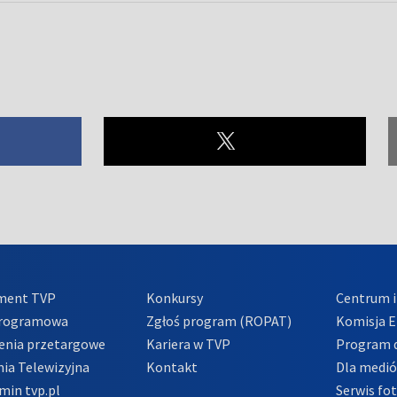
ment TVP
Konkursy
Centrum i
Programowa
Zgłoś program (ROPAT)
Komisja E
enia przetargowe
Kariera w TVP
Program d
ia Telewizyjna
Kontakt
Dla medi
min tvp.pl
Serwis fo