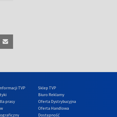
nformacji TVP
Sklep TVP
tyki
Biuro Reklamy
la prasy
Oferta Dystrybucyjna
ów
Oferta Handlowa
tograficzny
Dostępność