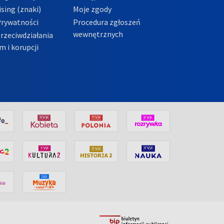
sing (znaki)
Moje zgody
Prywatności
Procedura zgłoszeń
wewnętrznych
przeciwdziałania
m i korupcji