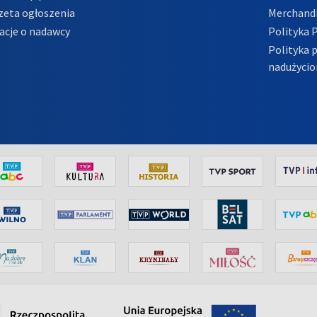
zeta ogłoszenia
Merchandi
acje o nadawcy
Polityka 
Polityka 
nadużycio