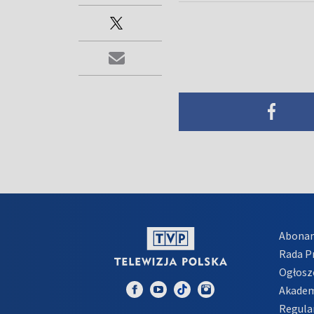
Abona
Rada 
Ogłosz
Akadem
Regula