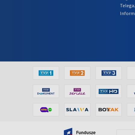
Telega
Inform