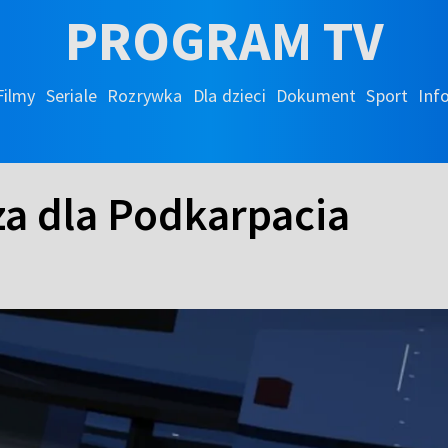
PROGRAM TV
Filmy
Seriale
Rozrywka
Dla dzieci
Dokument
Sport
Inf
a dla Podkarpacia