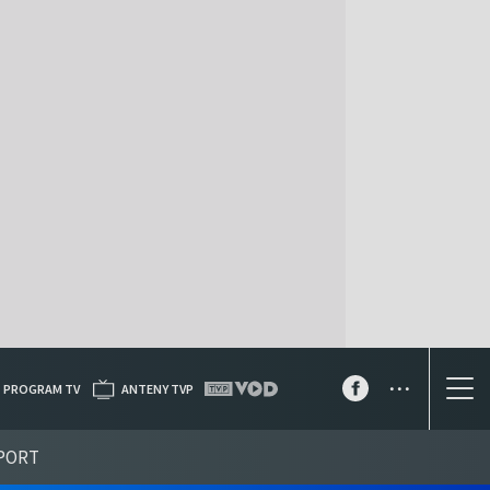
...
PROGRAM TV
ANTENY TVP
PORT