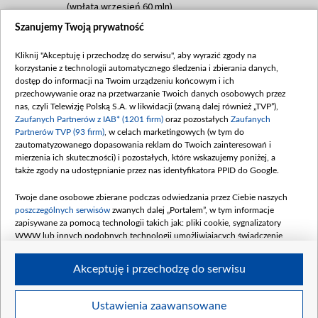
(wpłata wrzesień 60 mln)
Szanujemy Twoją prywatność
Dofinansowanie 635 783 051,21 PLN
Data podpisania umowy: WRZESIEŃ 2025
Kliknij "Akceptuję i przechodzę do serwisu", aby wyrazić zgody na
(wpłata wrzesień 100 mln, październik 350
korzystanie z technologii automatycznego śledzenia i zbierania danych,
mln, listopad 265 mln)
dostęp do informacji na Twoim urządzeniu końcowym i ich
przechowywanie oraz na przetwarzanie Twoich danych osobowych przez
Dofinansowanie 48 862 000,00 PLN
nas, czyli Telewizję Polską S.A. w likwidacji (zwaną dalej również „TVP”),
Data podpisania umowy: GRUDZIEŃ 2025
Zaufanych Partnerów z IAB* (1201 firm)
oraz pozostałych
Zaufanych
(wpłata grudzień 60,548 mln)
Partnerów TVP (93 firm)
, w celach marketingowych (w tym do
zautomatyzowanego dopasowania reklam do Twoich zainteresowań i
Dofinansowanie 900 000 000,00 PLN
mierzenia ich skuteczności) i pozostałych, które wskazujemy poniżej, a
Data podpisania umowy: LUTY 2026 (wpłata
także zgody na udostępnianie przez nas identyfikatora PPID do Google.
26 lutego 80 mln, 4 marca 370 mln,
8
kwiecień 180 mln, 7 maja 180 mln, 8
Twoje dane osobowe zbierane podczas odwiedzania przez Ciebie naszych
czerwca 90 mln)
poszczególnych serwisów
zwanych dalej „Portalem”, w tym informacje
zapisywane za pomocą technologii takich jak: pliki cookie, sygnalizatory
Dofinansowanie 250 000 000,00 PLN
WWW lub innych podobnych technologii umożliwiających świadczenie
Data podpisania umowy LIPIEC 2026 (wpłata
dopasowanych i bezpiecznych usług, personalizację treści oraz reklam,
udostępnianie funkcji mediów społecznościowych oraz analizowanie ruchu
4 sierpnia 250 mln
Akceptuję i przechodzę do serwisu
w Internecie.
Twoje dane osobowe zbierane podczas odwiedzania przez Ciebie
Ustawienia zaawansowane
poszczególnych serwisów
na Portalu, takie jak adresy IP, identyfikatory