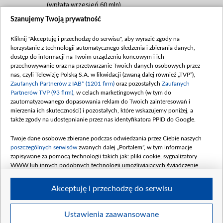
(wpłata wrzesień 60 mln)
Szanujemy Twoją prywatność
Dofinansowanie 635 783 051,21 PLN
Data podpisania umowy: WRZESIEŃ 2025
Kliknij "Akceptuję i przechodzę do serwisu", aby wyrazić zgody na
(wpłata wrzesień 100 mln, październik 350
korzystanie z technologii automatycznego śledzenia i zbierania danych,
mln, listopad 265 mln)
dostęp do informacji na Twoim urządzeniu końcowym i ich
przechowywanie oraz na przetwarzanie Twoich danych osobowych przez
Dofinansowanie 48 862 000,00 PLN
nas, czyli Telewizję Polską S.A. w likwidacji (zwaną dalej również „TVP”),
Data podpisania umowy: GRUDZIEŃ 2025
Zaufanych Partnerów z IAB* (1201 firm)
oraz pozostałych
Zaufanych
(wpłata grudzień 60,548 mln)
Partnerów TVP (93 firm)
, w celach marketingowych (w tym do
zautomatyzowanego dopasowania reklam do Twoich zainteresowań i
Dofinansowanie 900 000 000,00 PLN
mierzenia ich skuteczności) i pozostałych, które wskazujemy poniżej, a
Data podpisania umowy: LUTY 2026 (wpłata
także zgody na udostępnianie przez nas identyfikatora PPID do Google.
26 lutego 80 mln, 4 marca 370 mln,
8
kwiecień 180 mln, 7 maja 180 mln, 8
Twoje dane osobowe zbierane podczas odwiedzania przez Ciebie naszych
czerwca 90 mln)
poszczególnych serwisów
zwanych dalej „Portalem”, w tym informacje
zapisywane za pomocą technologii takich jak: pliki cookie, sygnalizatory
Dofinansowanie 250 000 000,00 PLN
WWW lub innych podobnych technologii umożliwiających świadczenie
Data podpisania umowy LIPIEC 2026 (wpłata
dopasowanych i bezpiecznych usług, personalizację treści oraz reklam,
udostępnianie funkcji mediów społecznościowych oraz analizowanie ruchu
4 sierpnia 250 mln
Akceptuję i przechodzę do serwisu
w Internecie.
Twoje dane osobowe zbierane podczas odwiedzania przez Ciebie
Ustawienia zaawansowane
poszczególnych serwisów
na Portalu, takie jak adresy IP, identyfikatory