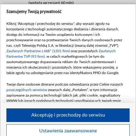
(wpłata wrzesień 60 mln)
Szanujemy Twoją prywatność
Dofinansowanie 635 783 051,21 PLN
Data podpisania umowy: WRZESIEŃ 2025
Kliknij "Akceptuję i przechodzę do serwisu", aby wyrazić zgody na
(wpłata wrzesień 100 mln, październik 350
korzystanie z technologii automatycznego śledzenia i zbierania danych,
mln, listopad 265 mln)
dostęp do informacji na Twoim urządzeniu końcowym i ich
przechowywanie oraz na przetwarzanie Twoich danych osobowych przez
Dofinansowanie 48 862 000,00 PLN
nas, czyli Telewizję Polską S.A. w likwidacji (zwaną dalej również „TVP”),
Data podpisania umowy: GRUDZIEŃ 2025
Zaufanych Partnerów z IAB* (1201 firm)
oraz pozostałych
Zaufanych
(wpłata grudzień 60,548 mln)
Partnerów TVP (93 firm)
, w celach marketingowych (w tym do
zautomatyzowanego dopasowania reklam do Twoich zainteresowań i
Dofinansowanie 900 000 000,00 PLN
mierzenia ich skuteczności) i pozostałych, które wskazujemy poniżej, a
Data podpisania umowy: LUTY 2026 (wpłata
także zgody na udostępnianie przez nas identyfikatora PPID do Google.
26 lutego 80 mln, 4 marca 370 mln,
8
kwiecień 180 mln, 7 maja 180 mln, 8
Twoje dane osobowe zbierane podczas odwiedzania przez Ciebie naszych
czerwca 90 mln)
poszczególnych serwisów
zwanych dalej „Portalem”, w tym informacje
zapisywane za pomocą technologii takich jak: pliki cookie, sygnalizatory
Dofinansowanie 250 000 000,00 PLN
WWW lub innych podobnych technologii umożliwiających świadczenie
Data podpisania umowy LIPIEC 2026 (wpłata
dopasowanych i bezpiecznych usług, personalizację treści oraz reklam,
udostępnianie funkcji mediów społecznościowych oraz analizowanie ruchu
4 sierpnia 250 mln
Akceptuję i przechodzę do serwisu
w Internecie.
Twoje dane osobowe zbierane podczas odwiedzania przez Ciebie
Ustawienia zaawansowane
poszczególnych serwisów
na Portalu, takie jak adresy IP, identyfikatory