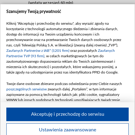
(wpłata wrzesień 60 mln)
Szanujemy Twoją prywatność
Dofinansowanie 635 783 051,21 PLN
Data podpisania umowy: WRZESIEŃ 2025
Kliknij "Akceptuję i przechodzę do serwisu", aby wyrazić zgody na
(wpłata wrzesień 100 mln, październik 350
korzystanie z technologii automatycznego śledzenia i zbierania danych,
mln, listopad 265 mln)
dostęp do informacji na Twoim urządzeniu końcowym i ich
przechowywanie oraz na przetwarzanie Twoich danych osobowych przez
Dofinansowanie 48 862 000,00 PLN
nas, czyli Telewizję Polską S.A. w likwidacji (zwaną dalej również „TVP”),
Data podpisania umowy: GRUDZIEŃ 2025
Zaufanych Partnerów z IAB* (1201 firm)
oraz pozostałych
Zaufanych
(wpłata grudzień 60,548 mln)
Partnerów TVP (93 firm)
, w celach marketingowych (w tym do
zautomatyzowanego dopasowania reklam do Twoich zainteresowań i
Dofinansowanie 900 000 000,00 PLN
mierzenia ich skuteczności) i pozostałych, które wskazujemy poniżej, a
Data podpisania umowy: LUTY 2026 (wpłata
także zgody na udostępnianie przez nas identyfikatora PPID do Google.
26 lutego 80 mln, 4 marca 370 mln,
8
kwiecień 180 mln, 7 maja 180 mln, 8
Twoje dane osobowe zbierane podczas odwiedzania przez Ciebie naszych
czerwca 90 mln)
poszczególnych serwisów
zwanych dalej „Portalem”, w tym informacje
zapisywane za pomocą technologii takich jak: pliki cookie, sygnalizatory
Dofinansowanie 250 000 000,00 PLN
WWW lub innych podobnych technologii umożliwiających świadczenie
Data podpisania umowy LIPIEC 2026 (wpłata
dopasowanych i bezpiecznych usług, personalizację treści oraz reklam,
udostępnianie funkcji mediów społecznościowych oraz analizowanie ruchu
4 sierpnia 250 mln
Akceptuję i przechodzę do serwisu
w Internecie.
Twoje dane osobowe zbierane podczas odwiedzania przez Ciebie
Ustawienia zaawansowane
poszczególnych serwisów
na Portalu, takie jak adresy IP, identyfikatory