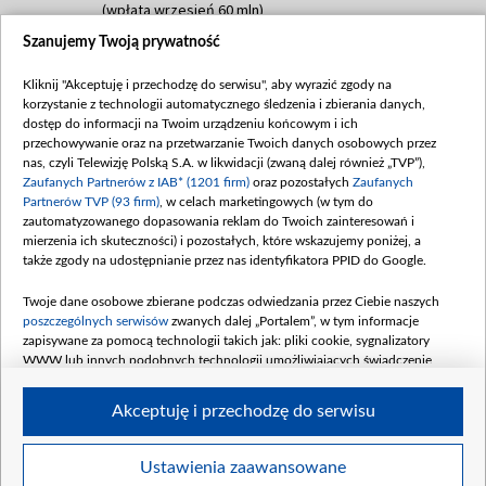
(wpłata wrzesień 60 mln)
Szanujemy Twoją prywatność
Dofinansowanie 635 783 051,21 PLN
Data podpisania umowy: WRZESIEŃ 2025
Kliknij "Akceptuję i przechodzę do serwisu", aby wyrazić zgody na
(wpłata wrzesień 100 mln, październik 350
korzystanie z technologii automatycznego śledzenia i zbierania danych,
mln, listopad 265 mln)
dostęp do informacji na Twoim urządzeniu końcowym i ich
przechowywanie oraz na przetwarzanie Twoich danych osobowych przez
Dofinansowanie 48 862 000,00 PLN
nas, czyli Telewizję Polską S.A. w likwidacji (zwaną dalej również „TVP”),
Data podpisania umowy: GRUDZIEŃ 2025
Zaufanych Partnerów z IAB* (1201 firm)
oraz pozostałych
Zaufanych
(wpłata grudzień 60,548 mln)
Partnerów TVP (93 firm)
, w celach marketingowych (w tym do
zautomatyzowanego dopasowania reklam do Twoich zainteresowań i
Dofinansowanie 900 000 000,00 PLN
mierzenia ich skuteczności) i pozostałych, które wskazujemy poniżej, a
Data podpisania umowy: LUTY 2026 (wpłata
także zgody na udostępnianie przez nas identyfikatora PPID do Google.
26 lutego 80 mln, 4 marca 370 mln,
8
kwiecień 180 mln, 7 maja 180 mln, 8
Twoje dane osobowe zbierane podczas odwiedzania przez Ciebie naszych
czerwca 90 mln)
poszczególnych serwisów
zwanych dalej „Portalem”, w tym informacje
zapisywane za pomocą technologii takich jak: pliki cookie, sygnalizatory
Dofinansowanie 250 000 000,00 PLN
WWW lub innych podobnych technologii umożliwiających świadczenie
Data podpisania umowy LIPIEC 2026 (wpłata
dopasowanych i bezpiecznych usług, personalizację treści oraz reklam,
udostępnianie funkcji mediów społecznościowych oraz analizowanie ruchu
4 sierpnia 250 mln
Akceptuję i przechodzę do serwisu
w Internecie.
Twoje dane osobowe zbierane podczas odwiedzania przez Ciebie
Ustawienia zaawansowane
poszczególnych serwisów
na Portalu, takie jak adresy IP, identyfikatory