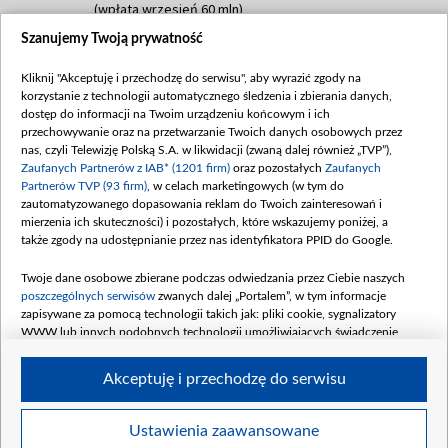
(wpłata wrzesień 60 mln)
Szanujemy Twoją prywatność
Dofinansowanie 635 783 051,21 PLN
Data podpisania umowy: WRZESIEŃ 2025
Kliknij "Akceptuję i przechodzę do serwisu", aby wyrazić zgody na
(wpłata wrzesień 100 mln, październik 350
korzystanie z technologii automatycznego śledzenia i zbierania danych,
mln, listopad 265 mln)
dostęp do informacji na Twoim urządzeniu końcowym i ich
przechowywanie oraz na przetwarzanie Twoich danych osobowych przez
Dofinansowanie 48 862 000,00 PLN
nas, czyli Telewizję Polską S.A. w likwidacji (zwaną dalej również „TVP”),
Data podpisania umowy: GRUDZIEŃ 2025
Zaufanych Partnerów z IAB* (1201 firm)
oraz pozostałych
Zaufanych
(wpłata grudzień 60,548 mln)
Partnerów TVP (93 firm)
, w celach marketingowych (w tym do
zautomatyzowanego dopasowania reklam do Twoich zainteresowań i
Dofinansowanie 900 000 000,00 PLN
mierzenia ich skuteczności) i pozostałych, które wskazujemy poniżej, a
Data podpisania umowy: LUTY 2026 (wpłata
także zgody na udostępnianie przez nas identyfikatora PPID do Google.
26 lutego 80 mln, 4 marca 370 mln,
8
kwiecień 180 mln, 7 maja 180 mln, 8
Twoje dane osobowe zbierane podczas odwiedzania przez Ciebie naszych
czerwca 90 mln)
poszczególnych serwisów
zwanych dalej „Portalem”, w tym informacje
zapisywane za pomocą technologii takich jak: pliki cookie, sygnalizatory
Dofinansowanie 250 000 000,00 PLN
WWW lub innych podobnych technologii umożliwiających świadczenie
Data podpisania umowy LIPIEC 2026 (wpłata
dopasowanych i bezpiecznych usług, personalizację treści oraz reklam,
udostępnianie funkcji mediów społecznościowych oraz analizowanie ruchu
4 sierpnia 250 mln
Akceptuję i przechodzę do serwisu
w Internecie.
Twoje dane osobowe zbierane podczas odwiedzania przez Ciebie
Ustawienia zaawansowane
poszczególnych serwisów
na Portalu, takie jak adresy IP, identyfikatory