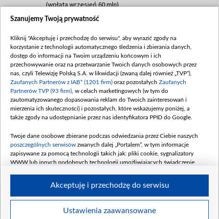
(wpłata wrzesień 60 mln)
Szanujemy Twoją prywatność
Dofinansowanie 635 783 051,21 PLN
Data podpisania umowy: WRZESIEŃ 2025
Kliknij "Akceptuję i przechodzę do serwisu", aby wyrazić zgody na
(wpłata wrzesień 100 mln, październik 350
korzystanie z technologii automatycznego śledzenia i zbierania danych,
mln, listopad 265 mln)
dostęp do informacji na Twoim urządzeniu końcowym i ich
przechowywanie oraz na przetwarzanie Twoich danych osobowych przez
Dofinansowanie 48 862 000,00 PLN
nas, czyli Telewizję Polską S.A. w likwidacji (zwaną dalej również „TVP”),
Data podpisania umowy: GRUDZIEŃ 2025
Zaufanych Partnerów z IAB* (1201 firm)
oraz pozostałych
Zaufanych
(wpłata grudzień 60,548 mln)
Partnerów TVP (93 firm)
, w celach marketingowych (w tym do
zautomatyzowanego dopasowania reklam do Twoich zainteresowań i
Dofinansowanie 900 000 000,00 PLN
mierzenia ich skuteczności) i pozostałych, które wskazujemy poniżej, a
Data podpisania umowy: LUTY 2026 (wpłata
także zgody na udostępnianie przez nas identyfikatora PPID do Google.
26 lutego 80 mln, 4 marca 370 mln,
8
kwiecień 180 mln, 7 maja 180 mln, 8
Twoje dane osobowe zbierane podczas odwiedzania przez Ciebie naszych
czerwca 90 mln)
poszczególnych serwisów
zwanych dalej „Portalem”, w tym informacje
zapisywane za pomocą technologii takich jak: pliki cookie, sygnalizatory
Dofinansowanie 250 000 000,00 PLN
WWW lub innych podobnych technologii umożliwiających świadczenie
Data podpisania umowy LIPIEC 2026 (wpłata
dopasowanych i bezpiecznych usług, personalizację treści oraz reklam,
udostępnianie funkcji mediów społecznościowych oraz analizowanie ruchu
4 sierpnia 250 mln
Akceptuję i przechodzę do serwisu
w Internecie.
Twoje dane osobowe zbierane podczas odwiedzania przez Ciebie
Ustawienia zaawansowane
poszczególnych serwisów
na Portalu, takie jak adresy IP, identyfikatory