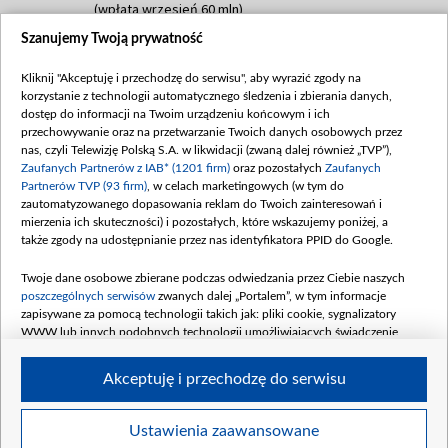
(wpłata wrzesień 60 mln)
Szanujemy Twoją prywatność
Dofinansowanie 635 783 051,21 PLN
Data podpisania umowy: WRZESIEŃ 2025
Kliknij "Akceptuję i przechodzę do serwisu", aby wyrazić zgody na
(wpłata wrzesień 100 mln, październik 350
korzystanie z technologii automatycznego śledzenia i zbierania danych,
mln, listopad 265 mln)
dostęp do informacji na Twoim urządzeniu końcowym i ich
przechowywanie oraz na przetwarzanie Twoich danych osobowych przez
Dofinansowanie 48 862 000,00 PLN
nas, czyli Telewizję Polską S.A. w likwidacji (zwaną dalej również „TVP”),
Data podpisania umowy: GRUDZIEŃ 2025
Zaufanych Partnerów z IAB* (1201 firm)
oraz pozostałych
Zaufanych
(wpłata grudzień 60,548 mln)
Partnerów TVP (93 firm)
, w celach marketingowych (w tym do
zautomatyzowanego dopasowania reklam do Twoich zainteresowań i
Dofinansowanie 900 000 000,00 PLN
mierzenia ich skuteczności) i pozostałych, które wskazujemy poniżej, a
Data podpisania umowy: LUTY 2026 (wpłata
także zgody na udostępnianie przez nas identyfikatora PPID do Google.
26 lutego 80 mln, 4 marca 370 mln,
8
kwiecień 180 mln, 7 maja 180 mln, 8
Twoje dane osobowe zbierane podczas odwiedzania przez Ciebie naszych
czerwca 90 mln)
poszczególnych serwisów
zwanych dalej „Portalem”, w tym informacje
zapisywane za pomocą technologii takich jak: pliki cookie, sygnalizatory
Dofinansowanie 250 000 000,00 PLN
WWW lub innych podobnych technologii umożliwiających świadczenie
Data podpisania umowy LIPIEC 2026 (wpłata
dopasowanych i bezpiecznych usług, personalizację treści oraz reklam,
udostępnianie funkcji mediów społecznościowych oraz analizowanie ruchu
4 sierpnia 250 mln
Akceptuję i przechodzę do serwisu
w Internecie.
Twoje dane osobowe zbierane podczas odwiedzania przez Ciebie
Ustawienia zaawansowane
poszczególnych serwisów
na Portalu, takie jak adresy IP, identyfikatory