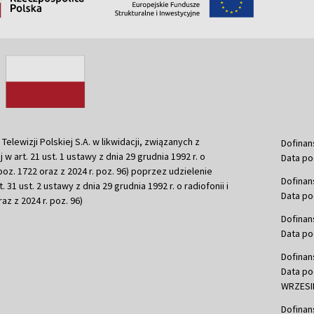
ewizji Polskiej S.A. w likwidacji, związanych z
Dofinan
j w art. 21 ust. 1 ustawy z dnia 29 grudnia 1992 r. o
Data po
r. poz. 1722 oraz z 2024 r. poz. 96) poprzez udzielenie
Dofinan
 31 ust. 2 ustawy z dnia 29 grudnia 1992 r. o radiofonii i
Data po
raz z 2024 r. poz. 96)
Dofinan
Data po
Dofinan
Data po
WRZESIE
Dofinan