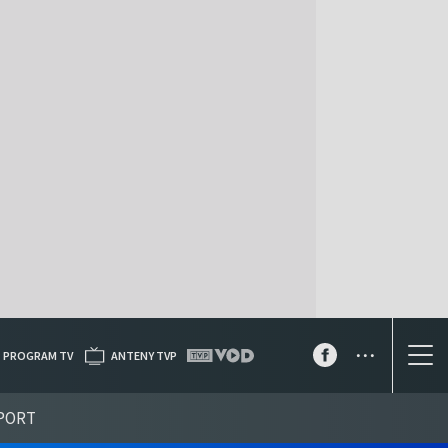
...
PROGRAM TV
ANTENY TVP
PORT