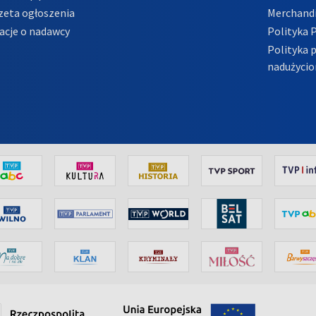
zeta ogłoszenia
Merchandi
acje o nadawcy
Polityka 
Polityka 
nadużycio