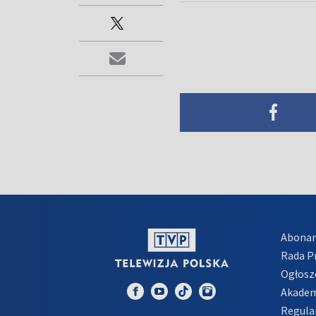
Abona
Rada 
Ogłosz
Akadem
Regula