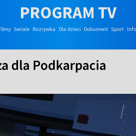
PROGRAM TV
Filmy
Seriale
Rozrywka
Dla dzieci
Dokument
Sport
Inf
a dla Podkarpacia