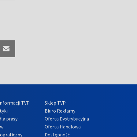
nformacji TVP
Sklep TVP
tyki
Biuro Reklamy
la prasy
Oferta Dystrybucyjna
ów
Oferta Handlowa
tograficzny
Dostępność