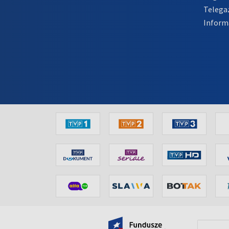
Telega
Inform