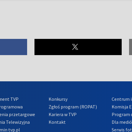
ment TVP
Konkursy
Centrum i
Programowa
Zgłoś program (ROPAT)
Komisja E
enia przetargowe
Kariera w TVP
Program d
ia Telewizyjna
Kontakt
Dla medi
min tvp.pl
Serwis fo