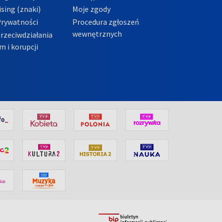
sing (znaki)
Moje zgody
Prywatności
Procedura zgłoszeń
wewnętrznych
przeciwdziałania
m i korupcji