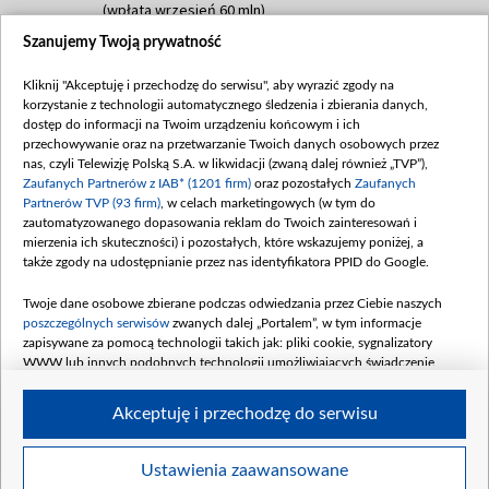
(wpłata wrzesień 60 mln)
Szanujemy Twoją prywatność
Dofinansowanie 635 783 051,21 PLN
Data podpisania umowy: WRZESIEŃ 2025
Kliknij "Akceptuję i przechodzę do serwisu", aby wyrazić zgody na
(wpłata wrzesień 100 mln, październik 350
korzystanie z technologii automatycznego śledzenia i zbierania danych,
mln, listopad 265 mln)
dostęp do informacji na Twoim urządzeniu końcowym i ich
przechowywanie oraz na przetwarzanie Twoich danych osobowych przez
Dofinansowanie 48 862 000,00 PLN
nas, czyli Telewizję Polską S.A. w likwidacji (zwaną dalej również „TVP”),
Data podpisania umowy: GRUDZIEŃ 2025
Zaufanych Partnerów z IAB* (1201 firm)
oraz pozostałych
Zaufanych
(wpłata grudzień 60,548 mln)
Partnerów TVP (93 firm)
, w celach marketingowych (w tym do
zautomatyzowanego dopasowania reklam do Twoich zainteresowań i
Dofinansowanie 900 000 000,00 PLN
mierzenia ich skuteczności) i pozostałych, które wskazujemy poniżej, a
Data podpisania umowy: LUTY 2026 (wpłata
także zgody na udostępnianie przez nas identyfikatora PPID do Google.
26 lutego 80 mln, 4 marca 370 mln,
8
kwiecień 180 mln, 7 maja 180 mln, 8
Twoje dane osobowe zbierane podczas odwiedzania przez Ciebie naszych
czerwca 90 mln)
poszczególnych serwisów
zwanych dalej „Portalem”, w tym informacje
zapisywane za pomocą technologii takich jak: pliki cookie, sygnalizatory
Dofinansowanie 250 000 000,00 PLN
WWW lub innych podobnych technologii umożliwiających świadczenie
Data podpisania umowy LIPIEC 2026 (wpłata
dopasowanych i bezpiecznych usług, personalizację treści oraz reklam,
udostępnianie funkcji mediów społecznościowych oraz analizowanie ruchu
4 sierpnia 250 mln
Akceptuję i przechodzę do serwisu
w Internecie.
Twoje dane osobowe zbierane podczas odwiedzania przez Ciebie
Ustawienia zaawansowane
poszczególnych serwisów
na Portalu, takie jak adresy IP, identyfikatory