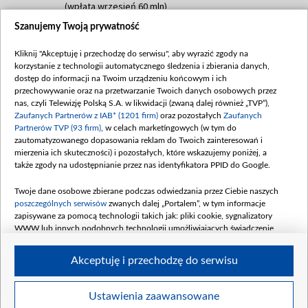
(wpłata wrzesień 60 mln)
Szanujemy Twoją prywatność
Dofinansowanie 635 783 051,21 PLN
Data podpisania umowy: WRZESIEŃ 2025
Kliknij "Akceptuję i przechodzę do serwisu", aby wyrazić zgody na
(wpłata wrzesień 100 mln, październik 350
korzystanie z technologii automatycznego śledzenia i zbierania danych,
mln, listopad 265 mln)
dostęp do informacji na Twoim urządzeniu końcowym i ich
przechowywanie oraz na przetwarzanie Twoich danych osobowych przez
Dofinansowanie 48 862 000,00 PLN
nas, czyli Telewizję Polską S.A. w likwidacji (zwaną dalej również „TVP”),
Data podpisania umowy: GRUDZIEŃ 2025
Zaufanych Partnerów z IAB* (1201 firm)
oraz pozostałych
Zaufanych
(wpłata grudzień 60,548 mln)
Partnerów TVP (93 firm)
, w celach marketingowych (w tym do
zautomatyzowanego dopasowania reklam do Twoich zainteresowań i
Dofinansowanie 900 000 000,00 PLN
mierzenia ich skuteczności) i pozostałych, które wskazujemy poniżej, a
Data podpisania umowy: LUTY 2026 (wpłata
także zgody na udostępnianie przez nas identyfikatora PPID do Google.
26 lutego 80 mln, 4 marca 370 mln,
8
kwiecień 180 mln, 7 maja 180 mln, 8
Twoje dane osobowe zbierane podczas odwiedzania przez Ciebie naszych
czerwca 90 mln)
poszczególnych serwisów
zwanych dalej „Portalem”, w tym informacje
zapisywane za pomocą technologii takich jak: pliki cookie, sygnalizatory
Dofinansowanie 250 000 000,00 PLN
WWW lub innych podobnych technologii umożliwiających świadczenie
Data podpisania umowy LIPIEC 2026 (wpłata
dopasowanych i bezpiecznych usług, personalizację treści oraz reklam,
udostępnianie funkcji mediów społecznościowych oraz analizowanie ruchu
4 sierpnia 250 mln
Akceptuję i przechodzę do serwisu
w Internecie.
Twoje dane osobowe zbierane podczas odwiedzania przez Ciebie
Ustawienia zaawansowane
poszczególnych serwisów
na Portalu, takie jak adresy IP, identyfikatory