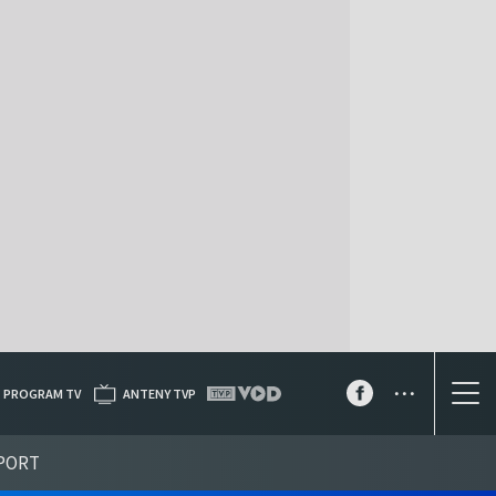
...
PROGRAM TV
ANTENY TVP
PORT