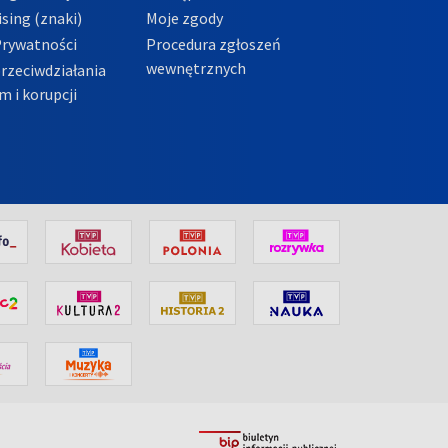
sing (znaki)
Moje zgody
Prywatności
Procedura zgłoszeń
wewnętrznych
przeciwdziałania
m i korupcji