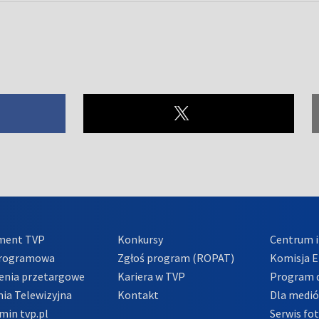
ment TVP
Konkursy
Centrum i
Programowa
Zgłoś program (ROPAT)
Komisja E
enia przetargowe
Kariera w TVP
Program d
ia Telewizyjna
Kontakt
Dla medi
min tvp.pl
Serwis fo