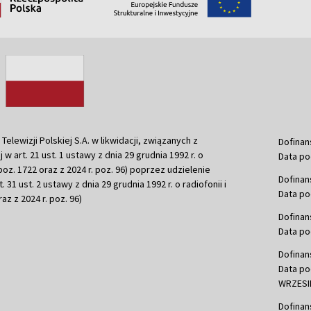
ewizji Polskiej S.A. w likwidacji, związanych z
Dofinan
j w art. 21 ust. 1 ustawy z dnia 29 grudnia 1992 r. o
Data po
r. poz. 1722 oraz z 2024 r. poz. 96) poprzez udzielenie
Dofinan
 31 ust. 2 ustawy z dnia 29 grudnia 1992 r. o radiofonii i
Data po
raz z 2024 r. poz. 96)
Dofinan
Data po
Dofinan
Data po
WRZESIE
Dofinan