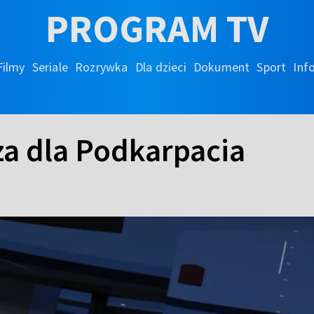
PROGRAM TV
Filmy
Seriale
Rozrywka
Dla dzieci
Dokument
Sport
Inf
a dla Podkarpacia