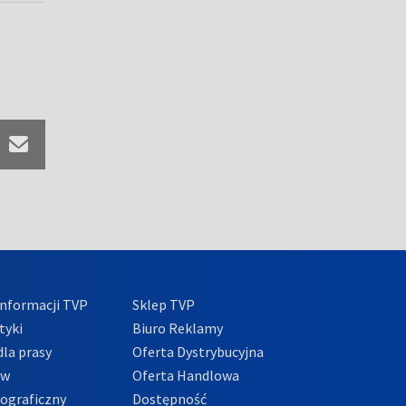
nformacji TVP
Sklep TVP
tyki
Biuro Reklamy
la prasy
Oferta Dystrybucyjna
ów
Oferta Handlowa
tograficzny
Dostępność