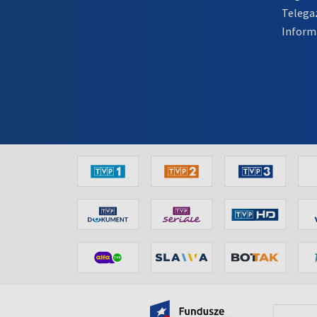
Telega
Inform