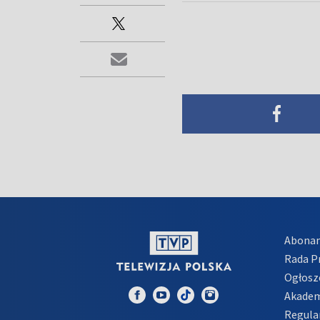
Abona
Rada 
Ogłosz
Akadem
Regula