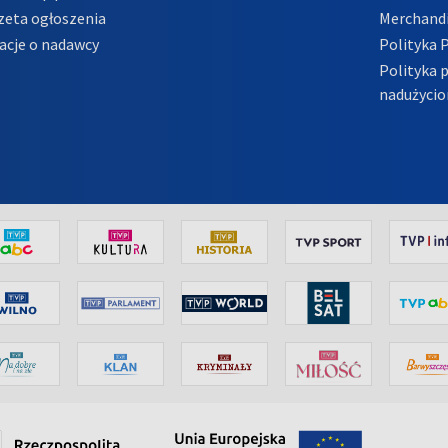
zeta ogłoszenia
Merchandi
acje o nadawcy
Polityka 
Polityka 
nadużycio