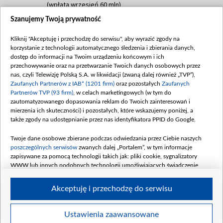
(wpłata wrzesień 60 mln)
Szanujemy Twoją prywatność
Dofinansowanie 635 783 051,21 PLN
Data podpisania umowy: WRZESIEŃ 2025
Kliknij "Akceptuję i przechodzę do serwisu", aby wyrazić zgody na
(wpłata wrzesień 100 mln, październik 350
korzystanie z technologii automatycznego śledzenia i zbierania danych,
mln, listopad 265 mln)
dostęp do informacji na Twoim urządzeniu końcowym i ich
przechowywanie oraz na przetwarzanie Twoich danych osobowych przez
Dofinansowanie 48 862 000,00 PLN
nas, czyli Telewizję Polską S.A. w likwidacji (zwaną dalej również „TVP”),
Data podpisania umowy: GRUDZIEŃ 2025
Zaufanych Partnerów z IAB* (1201 firm)
oraz pozostałych
Zaufanych
(wpłata grudzień 60,548 mln)
Partnerów TVP (93 firm)
, w celach marketingowych (w tym do
zautomatyzowanego dopasowania reklam do Twoich zainteresowań i
Dofinansowanie 900 000 000,00 PLN
mierzenia ich skuteczności) i pozostałych, które wskazujemy poniżej, a
Data podpisania umowy: LUTY 2026 (wpłata
także zgody na udostępnianie przez nas identyfikatora PPID do Google.
26 lutego 80 mln, 4 marca 370 mln,
8
kwiecień 180 mln, 7 maja 180 mln, 8
Twoje dane osobowe zbierane podczas odwiedzania przez Ciebie naszych
czerwca 90 mln)
poszczególnych serwisów
zwanych dalej „Portalem”, w tym informacje
zapisywane za pomocą technologii takich jak: pliki cookie, sygnalizatory
Dofinansowanie 250 000 000,00 PLN
WWW lub innych podobnych technologii umożliwiających świadczenie
Data podpisania umowy LIPIEC 2026 (wpłata
dopasowanych i bezpiecznych usług, personalizację treści oraz reklam,
udostępnianie funkcji mediów społecznościowych oraz analizowanie ruchu
4 sierpnia 250 mln
Akceptuję i przechodzę do serwisu
w Internecie.
Twoje dane osobowe zbierane podczas odwiedzania przez Ciebie
Ustawienia zaawansowane
poszczególnych serwisów
na Portalu, takie jak adresy IP, identyfikatory