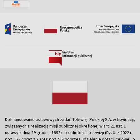
Dofinansowanie ustawowych zadań Telewizji Polskiej S.A. w likwidacji,
związanych z realizacją misji publicznej określonej w art. 21 ust. 1
ustawy z dnia 29 grudnia 1992 r. o radiofonii i telewizji (Dz. U. z 2022 r.
poz. 1722 oraz z 2024 r. poz. 96) poprzez udzielenie dotacji celowej, o