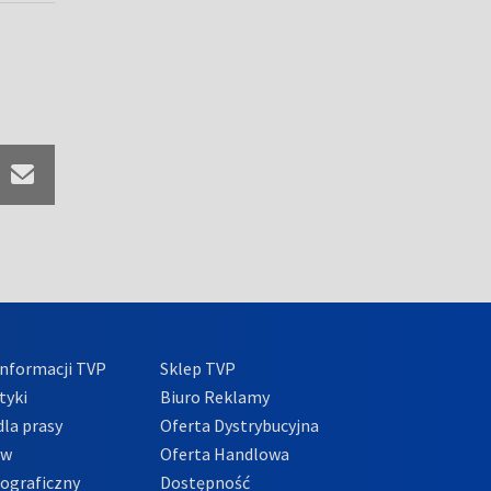
nformacji TVP
Sklep TVP
tyki
Biuro Reklamy
la prasy
Oferta Dystrybucyjna
ów
Oferta Handlowa
tograficzny
Dostępność