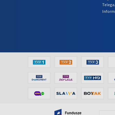
Telega
Inform