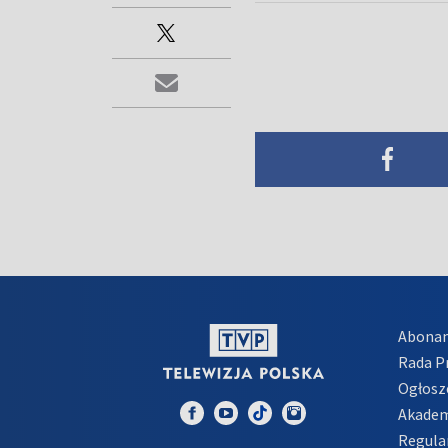
Abona
Rada 
Ogłosz
Akadem
Regula