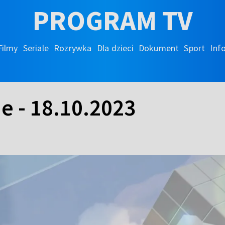
PROGRAM TV
Filmy
Seriale
Rozrywka
Dla dzieci
Dokument
Sport
Inf
e - 18.10.2023