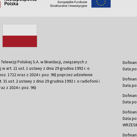
ewizji Polskiej S.A. w likwidacji, związanych z
Dofinan
j w art. 21 ust. 1 ustawy z dnia 29 grudnia 1992 r. o
Data po
r. poz. 1722 oraz z 2024 r. poz. 96) poprzez udzielenie
Dofinan
 31 ust. 2 ustawy z dnia 29 grudnia 1992 r. o radiofonii i
Data po
raz z 2024 r. poz. 96)
Dofinan
Data po
Dofinan
Data po
WRZESIE
Dofinan