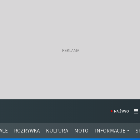
NA ŻYWO
ALE
ROZRYWKA
KULTURA
MOTO
INFORMACJE
S