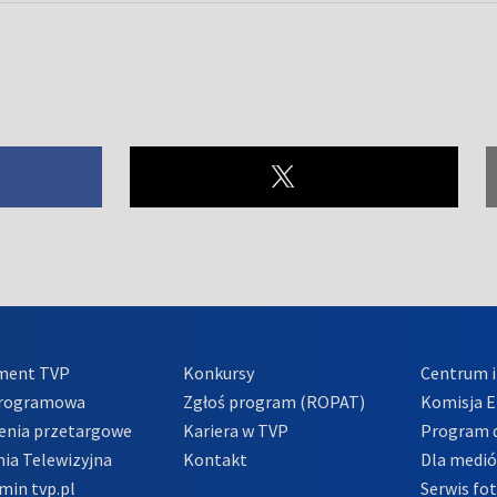
ment TVP
Konkursy
Centrum i
Programowa
Zgłoś program (ROPAT)
Komisja E
enia przetargowe
Kariera w TVP
Program d
ia Telewizyjna
Kontakt
Dla medi
min tvp.pl
Serwis fo