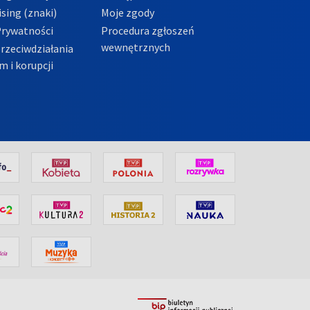
sing (znaki)
Moje zgody
Prywatności
Procedura zgłoszeń
wewnętrznych
przeciwdziałania
m i korupcji