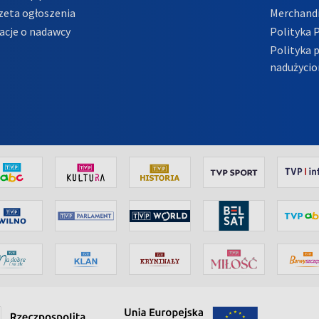
zeta ogłoszenia
Merchandi
acje o nadawcy
Polityka 
Polityka 
nadużycio