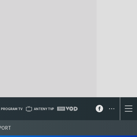
...
PROGRAM TV
ANTENY TVP
PORT