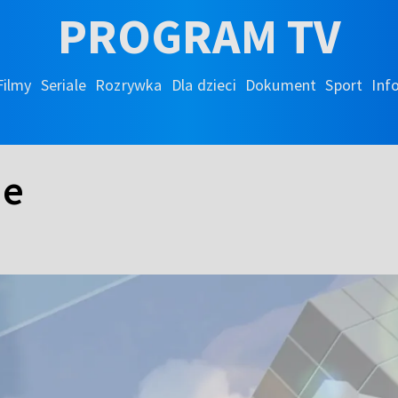
PROGRAM TV
Filmy
Seriale
Rozrywka
Dla dzieci
Dokument
Sport
Inf
ie