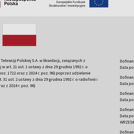
ewizji Polskiej S.A. w likwidacji, związanych z
Dofinan
j w art. 21 ust. 1 ustawy z dnia 29 grudnia 1992 r. o
Data po
r. poz. 1722 oraz z 2024 r. poz. 96) poprzez udzielenie
Dofinan
 31 ust. 2 ustawy z dnia 29 grudnia 1992 r. o radiofonii i
Data po
raz z 2024 r. poz. 96)
Dofinan
Data po
Dofinan
Data po
WRZESIE
Dofinan