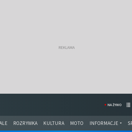
NA ŻYWO
ALE
ROZRYWKA
KULTURA
MOTO
INFORMACJE
S