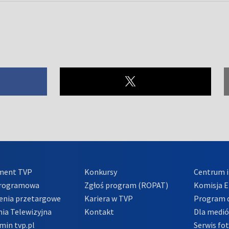
ment TVP
Konkursy
Centrum i
Programowa
Zgłoś program (ROPAT)
Komisja E
enia przetargowe
Kariera w TVP
Program d
ia Telewizyjna
Kontakt
Dla medi
min tvp.pl
Serwis fo