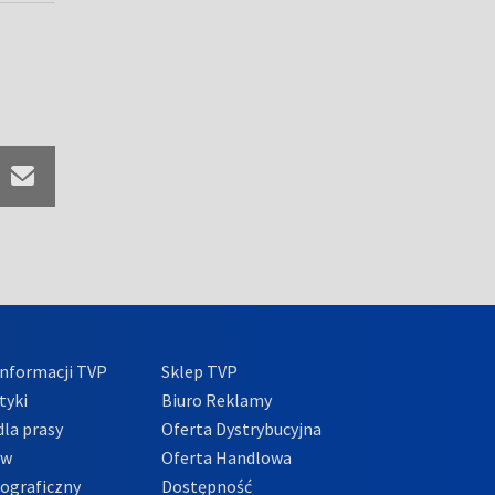
nformacji TVP
Sklep TVP
tyki
Biuro Reklamy
la prasy
Oferta Dystrybucyjna
ów
Oferta Handlowa
tograficzny
Dostępność