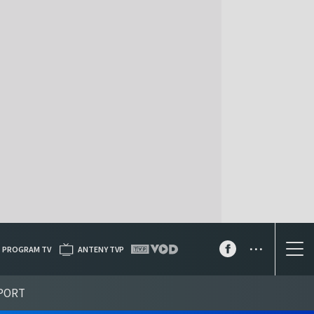
...
PROGRAM TV
ANTENY TVP
PORT