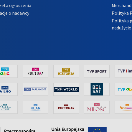
zeta ogłoszenia
Merchandi
acje o nadawcy
Polityka 
Polityka 
nadużycio