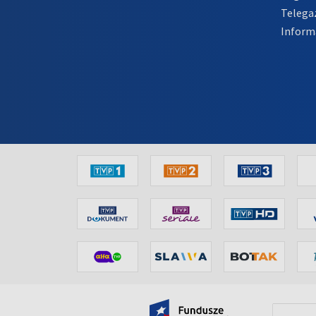
Telega
Inform