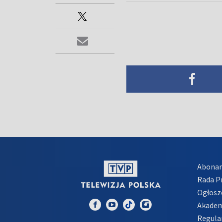
Abona
Rada 
Ogłosz
Akadem
Regula