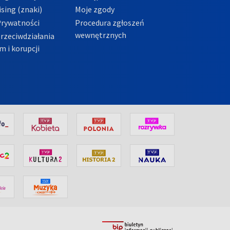
sing (znaki)
Moje zgody
Prywatności
Procedura zgłoszeń
wewnętrznych
przeciwdziałania
m i korupcji