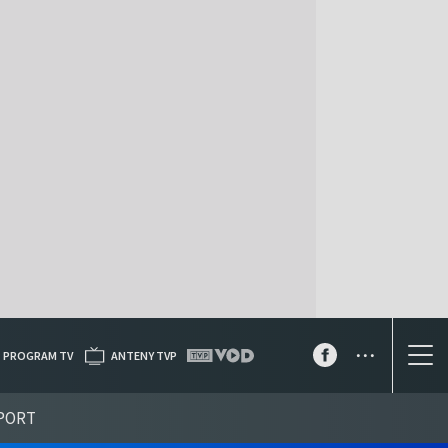
...
PROGRAM TV
ANTENY TVP
PORT