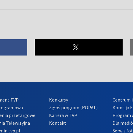
ment TVP
Konkursy
Centrum i
Programowa
Zgłoś program (ROPAT)
Komisja E
enia przetargowe
Kariera w TVP
Program d
ia Telewizyjna
Kontakt
Dla medi
min tvp.pl
Serwis fo