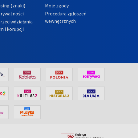
sing (znaki)
Moje zgody
Prywatności
Procedura zgłoszeń
wewnętrznych
przeciwdziałania
m i korupcji