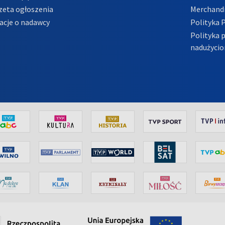
zeta ogłoszenia
Merchandi
acje o nadawcy
Polityka 
Polityka 
nadużycio