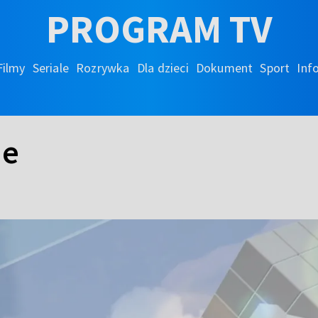
PROGRAM TV
Filmy
Seriale
Rozrywka
Dla dzieci
Dokument
Sport
Inf
ie