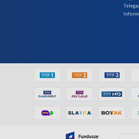
Telega
Inform