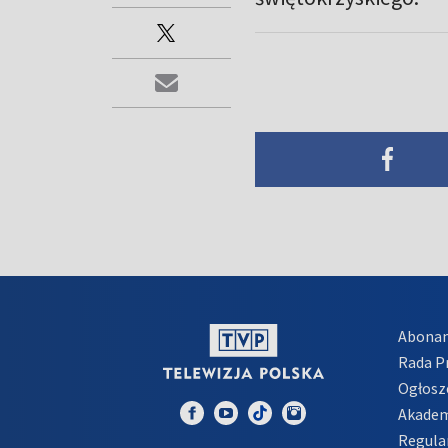
Abona
Rada 
Ogłosz
Akadem
Regula