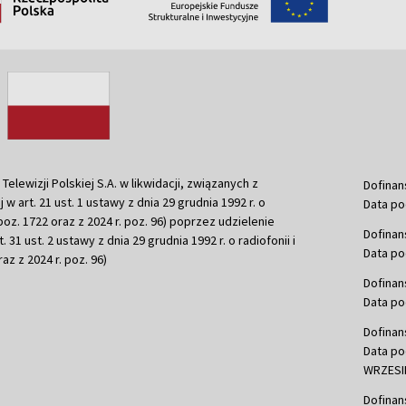
ewizji Polskiej S.A. w likwidacji, związanych z
Dofinan
j w art. 21 ust. 1 ustawy z dnia 29 grudnia 1992 r. o
Data po
r. poz. 1722 oraz z 2024 r. poz. 96) poprzez udzielenie
Dofinan
 31 ust. 2 ustawy z dnia 29 grudnia 1992 r. o radiofonii i
Data po
raz z 2024 r. poz. 96)
Dofinan
Data po
Dofinan
Data po
WRZESIE
Dofinan