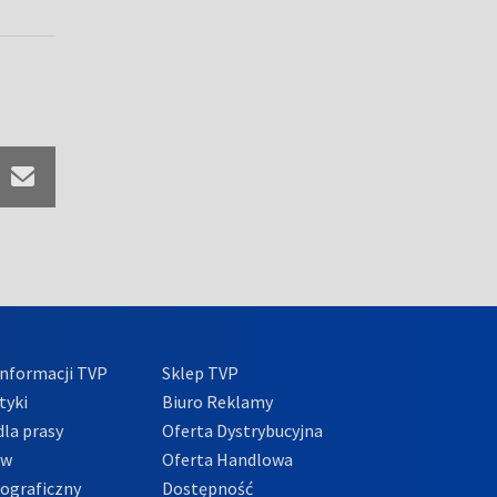
nformacji TVP
Sklep TVP
tyki
Biuro Reklamy
la prasy
Oferta Dystrybucyjna
ów
Oferta Handlowa
tograficzny
Dostępność