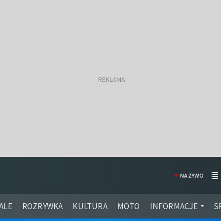
NA ŻYWO
ALE
ROZRYWKA
KULTURA
MOTO
INFORMACJE
S