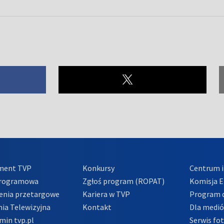
ment TVP
Konkursy
Centrum i
Programowa
Zgłoś program (ROPAT)
Komisja E
enia przetargowe
Kariera w TVP
Program d
ia Telewizyjna
Kontakt
Dla medi
min tvp.pl
Serwis fo