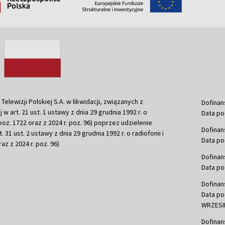
ewizji Polskiej S.A. w likwidacji, związanych z
Dofinan
j w art. 21 ust. 1 ustawy z dnia 29 grudnia 1992 r. o
Data po
r. poz. 1722 oraz z 2024 r. poz. 96) poprzez udzielenie
Dofinan
 31 ust. 2 ustawy z dnia 29 grudnia 1992 r. o radiofonii i
Data po
raz z 2024 r. poz. 96)
Dofinan
Data po
Dofinan
Data po
WRZESIE
Dofinan