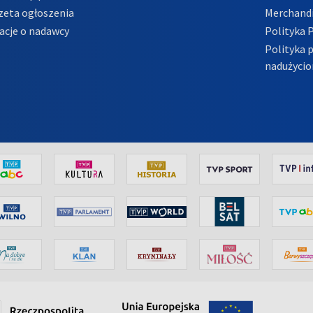
zeta ogłoszenia
Merchandi
acje o nadawcy
Polityka 
Polityka 
nadużycio