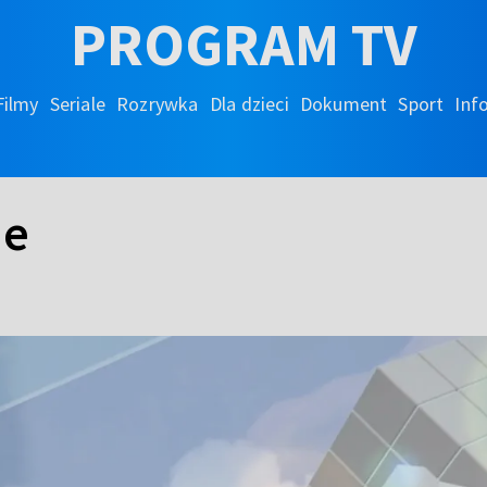
PROGRAM TV
Filmy
Seriale
Rozrywka
Dla dzieci
Dokument
Sport
Inf
ie