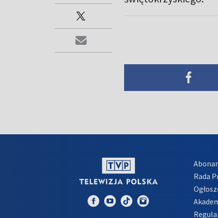
Abona
Rada 
Ogłosz
Akadem
Regula