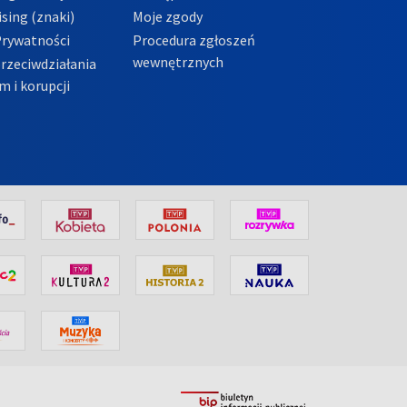
sing (znaki)
Moje zgody
Prywatności
Procedura zgłoszeń
wewnętrznych
przeciwdziałania
m i korupcji