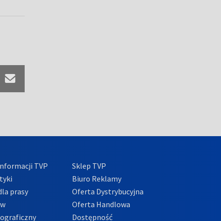
nformacji TVP
Sklep TVP
tyki
Biuro Reklamy
la prasy
Oferta Dystrybucyjna
ów
Oferta Handlowa
tograficzny
Dostępność