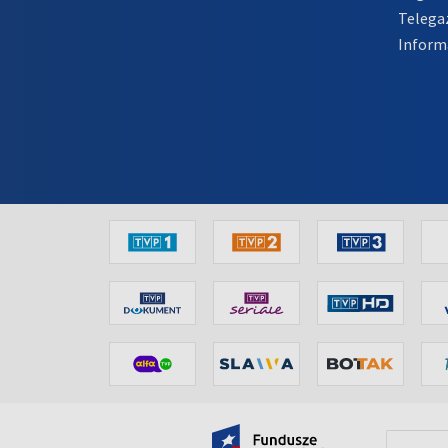
Telega
Inform