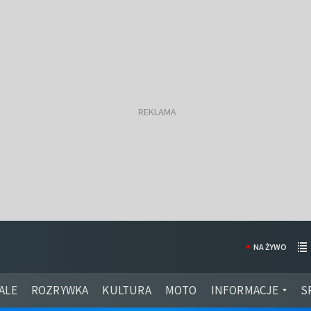
NA ŻYWO
ALE
ROZRYWKA
KULTURA
MOTO
INFORMACJE
S