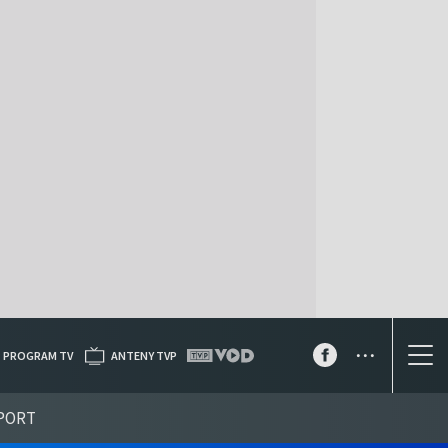
...
PROGRAM TV
ANTENY TVP
PORT