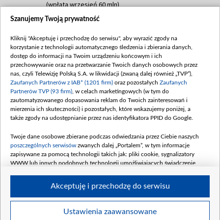
(wpłata wrzesień 60 mln)
Szanujemy Twoją prywatność
Dofinansowanie 635 783 051,21 PLN
Data podpisania umowy: WRZESIEŃ 2025
Kliknij "Akceptuję i przechodzę do serwisu", aby wyrazić zgody na
(wpłata wrzesień 100 mln, październik 350
korzystanie z technologii automatycznego śledzenia i zbierania danych,
mln, listopad 265 mln)
dostęp do informacji na Twoim urządzeniu końcowym i ich
przechowywanie oraz na przetwarzanie Twoich danych osobowych przez
Dofinansowanie 48 862 000,00 PLN
nas, czyli Telewizję Polską S.A. w likwidacji (zwaną dalej również „TVP”),
Data podpisania umowy: GRUDZIEŃ 2025
Zaufanych Partnerów z IAB* (1201 firm)
oraz pozostałych
Zaufanych
(wpłata grudzień 60,548 mln)
Partnerów TVP (93 firm)
, w celach marketingowych (w tym do
zautomatyzowanego dopasowania reklam do Twoich zainteresowań i
Dofinansowanie 900 000 000,00 PLN
mierzenia ich skuteczności) i pozostałych, które wskazujemy poniżej, a
Data podpisania umowy: LUTY 2026 (wpłata
także zgody na udostępnianie przez nas identyfikatora PPID do Google.
26 lutego 80 mln, 4 marca 370 mln,
8
kwiecień 180 mln, 7 maja 180 mln, 8
Twoje dane osobowe zbierane podczas odwiedzania przez Ciebie naszych
czerwca 90 mln)
poszczególnych serwisów
zwanych dalej „Portalem”, w tym informacje
zapisywane za pomocą technologii takich jak: pliki cookie, sygnalizatory
Dofinansowanie 250 000 000,00 PLN
WWW lub innych podobnych technologii umożliwiających świadczenie
Data podpisania umowy LIPIEC 2026 (wpłata
dopasowanych i bezpiecznych usług, personalizację treści oraz reklam,
udostępnianie funkcji mediów społecznościowych oraz analizowanie ruchu
4 sierpnia 250 mln
Akceptuję i przechodzę do serwisu
w Internecie.
Twoje dane osobowe zbierane podczas odwiedzania przez Ciebie
Ustawienia zaawansowane
poszczególnych serwisów
na Portalu, takie jak adresy IP, identyfikatory